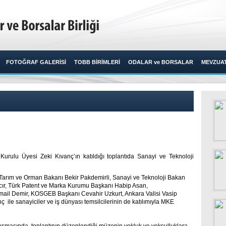
FOTOĞRAF GALERİSİ
TOBB BİRİMLERİ
ODALAR ve BORSALAR
MEVZUA
Kurulu Üyesi Zeki Kıvanç’ın katıldığı toplantıda Sanayi ve Teknoloji
ı, Tarım ve Orman Bakanı Bekir Pakdemirli, Sanayi ve Teknoloji Bakan
cır, Türk Patent ve Marka Kurumu Başkanı Habip Asan,
ail Demir, KOSGEB Başkanı Cevahir Uzkurt, Ankara Valisi Vasip
ile sanayiciler ve iş dünyası temsilcilerinin de katılımıyla MKE