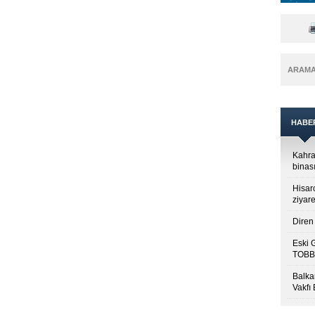
ARAM
HABE
Kahra
binası
Hisar
ziyare
Diren 
Eski 
TOBB’
Balkan
Vakfı