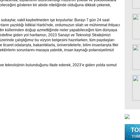
şmasında, toplantının düzenlendiği müzenin yokluk ve yoksulluklara
bileceğini gösteren bir abide niteliğinde olduğuna dikkati çekerek,
 subaylar, vakit kaybetmeden işe koyulurlar. Burayı 7 gün 24 saat
stanların yazıldığı İstiklal Harbi'nde, ordumuzun silah ve mühimmat ihtiyacı
letin küllerinden doğup azmettiğinde neler yapabileceğini tüm dünyaya
define giden yol haritamızı, 2023 Sanayi ve Teknoloji Stratejimizi
zerinde çalıştığımız bu vizyon belgesini hazırlarken, tüm paydaşları
 ticaret odalarıyla, bakanlıklarla, üniversitelerle, bilim insanlarıyla fikir
 sektörlerin sorunlarını masaya yatırdık, insan kaynağı potansiyelimizi
 ve teknolojinin bulunduğunu ifade ederek, 2023’e giden yolda somut