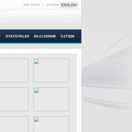
|
ENGLISH
ANA SAYFA
İLETİŞİM
T
İSTATİSTİKLER
BİLGİ EDİNME
İLETİŞİM