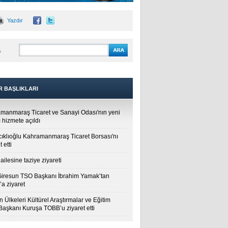
Yazdır
A
R BAŞLIKLARI
manmaraş Ticaret ve Sanayi Odası'nın yeni
 hizmete açıldı
cıklıoğlu Kahramanmaraş Ticaret Borsası'nı
t etti
ailesine taziye ziyareti
Giresun TSO Başkanı İbrahim Yamak’tan
a ziyaret
 Ülkeleri Kültürel Araştırmalar ve Eğitim
 Başkanı Kuruşa TOBB’u ziyaret etti