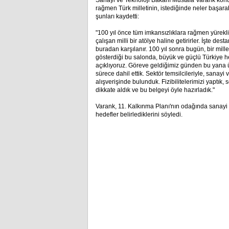
Sanayi ve Teknoloji Bakanı Mustafa Varank konu
rağmen Türk milletinin, istediğinde neler başara
şunları kaydetti:
"100 yıl önce tüm imkansızlıklara rağmen yürekli
çalışan milli bir atölye haline getirirler. İşte de
buradan karşılanır. 100 yıl sonra bugün, bir mil
gösterdiği bu salonda, büyük ve güçlü Türkiye he
açıklıyoruz. Göreve geldiğimiz günden bu yana ü
sürece dahil ettik. Sektör temsilcileriyle, sanayi ve
alışverişinde bulunduk. Fizibilitelerimizi yaptık,
dikkate aldık ve bu belgeyi öyle hazırladık."
Varank, 11. Kalkınma Planı'nın odağında sanayi
hedefler belirlediklerini söyledi.