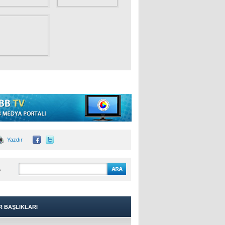
Yazdır
A
R BAŞLIKLARI