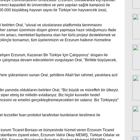
ürkiye Cumhuriyetinin önsözüdür. Erzurum, Uluslararası kış oyunları
enci kapasiteli iki üniversitesi ve yeni yapılan sağlık kampüsü ile
00.000 büyükbaş hayvan sayısı ile Türkiye’nin hayvancılık üssü,
i belirten Oral, “ulusal ve uluslararası platformda tanınmasını
k her zaman üzerimize düşen görevi yapmaya hazır olduğumuzu ifade
erin amacı, memleket faydasına olan her türlü projeyi desteklemek ve
u bilinçle borsamızı, tüm üyelerimizin ve Erzurum halkının hizmetine
lişen Erzurum, Kazanan Bir Türkiye İçin Çalışıyoruz’ sloganı ile
n çalışmaya devam edeceklerini vurgulayan Oral, “Birlikte büyüyecek,
re şükranlarını sunan Oral, şehitlere Allah’tan rahmet, yaralılara acil
n yanında olduklarını belirten Oral, “Biz büyük ve müreffeh bir ülkeyiz.
per etmiş bir milletin evlatlarıyız. Biz hiçbir kuvvetin hedef
esini ve emelini gerçekleştiremeyecekleri bir vatanız. Biz Türkiyeyiz”
lezzetler fuarı protokol tarafından kurdelanın kesilmesi ile
 Erzurum Ticaret Borsası ve bünyesinde hizmet veren Erzurum Ticaret
 stantlarını ziyaret eden, Erzurum Valisi Okay MEMİŞ, Türkiye Odalar ve