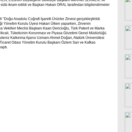
 ÜLKEN, Erzurum Büyükşehir Belediye Başkanı Mehmet SEKMEN, ve
klı sütü ikram edildi ve Başkan Hakan ORAL tarafından bilgilendirmeler
Doğu Anadolu Coğrafi İşaretli Ürünler Zirvesi gerçekleştirildi.
rliği Yönetim Kurulu Üyesi Hakan Ülken yaparken, Zirvenin
ka Vekilleri Meclisi Başkanı Kaan Dericioğlu, Türk Patent ve Marka
Ilicali, Tüketicinin Korunması ve Piyasa Gözetimi Genel Müdürlüğü
deniz Kalkınma Ajansı Uzmanı Ahmet Doğan, Atatürk Üniversitesi
 Ticaret Odası Yönetim Kurulu Başkanı Özlem Sarı ve Kafkas
yaptı.