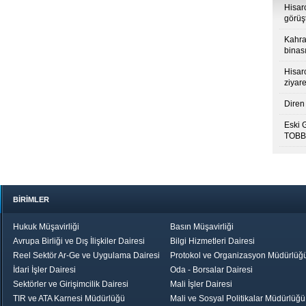
Hisar
görüş
Kahra
binası
Hisar
ziyare
Diren 
Eski 
TOBB’
BİRİMLER
Hukuk Müşavirliği
Basın Müşavirliği
Avrupa Birliği ve Dış İlişkiler Dairesi
Bilgi Hizmetleri Dairesi
Reel Sektör Ar-Ge ve Uygulama Dairesi
Protokol ve Organizasyon Müdürlüğ
İdari İşler Dairesi
Oda - Borsalar Dairesi
Sektörler ve Girişimcilik Dairesi
Mali İşler Dairesi
TIR ve ATA Karnesi Müdürlüğü
Mali ve Sosyal Politikalar Müdürlüğü