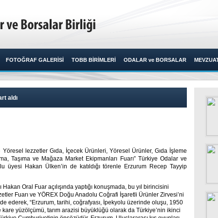
FOTOĞRAF GALERİSİ
TOBB BİRİMLERİ
ODALAR ve BORSALAR
MEVZUA
rt aldı
öresel lezzetler Gıda, İçecek Ürünleri, Yöresel Ürünler, Gıda İşleme
tma, Taşıma ve Mağaza Market Ekipmanları Fuarı” Türkiye Odalar ve
ulu üyesi Hakan Ülken’in de katıldığı törenle Erzurum Recep Tayyip
Hakan Oral Fuar açılışında yaptığı konuşmada, bu yıl birincisini
zetler Fuarı ve YÖREX Doğu Anadolu Coğrafi İşaretli Ürünler Zirvesi’ni
e ederek, “Erzurum, tarihi, coğrafyası, İpekyolu üzerinde oluşu, 1950
e kare yüzölçümü, tarım arazisi büyüklüğü olarak da Türkiye’nin ikinci