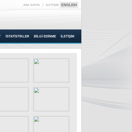
|
ENGLISH
ANA SAYFA
İLETİŞİM
T
İSTATİSTİKLER
BİLGİ EDİNME
İLETİŞİM