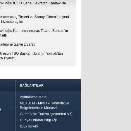
cıklıoğlu ICCD Genel Sekreteri Khalawi ile
tü
manmaraş Ticaret ve Sanayi Odası'nın yeni
 hizmete açıldı
cıklıoğlu Kahramanmaraş Ticaret Borsası'nı
t etti
ailesine taziye ziyareti
Giresun TSO Başkanı İbrahim Yamak’tan
a ziyaret
BAĞLANTILAR
Aydınlatma Metni
MEYBEM - Mesleki Yeterlilik ve
Belgelendirme Merkezi
ü
Gümrük ve Turizm İşletmeleri A.Ş.
Dünya Odaları Bilgi Ağı
ICC-Turkey