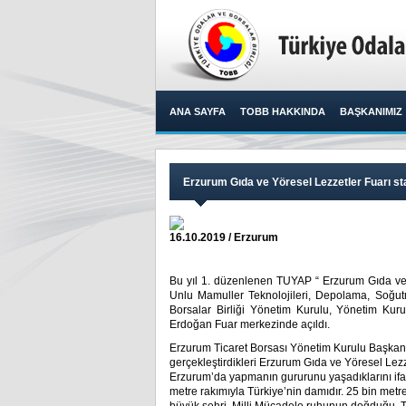
ANA SAYFA
TOBB HAKKINDA
BAŞKANIMIZ
Erzurum Gıda ve Yöresel Lezzetler Fuarı sta
16.10.2019 / Erzurum
Bu yıl 1. düzenlenen TUYAP “ Erzurum Gıda ve Y
Unlu Mamuller Teknolojileri, Depolama, Soğu
Borsalar Birliği Yönetim Kurulu, Yönetim Kur
Erdoğan Fuar merkezinde açıldı.​
Erzurum Ticaret Borsası Yönetim Kurulu Başkanı 
gerçekleştirdikleri Erzurum Gıda ve Yöresel Lez
Erzurum’da yapmanın gururunu yaşadıklarını ifad
metre rakımıyla Türkiye’nin damıdır. 25 bin metr