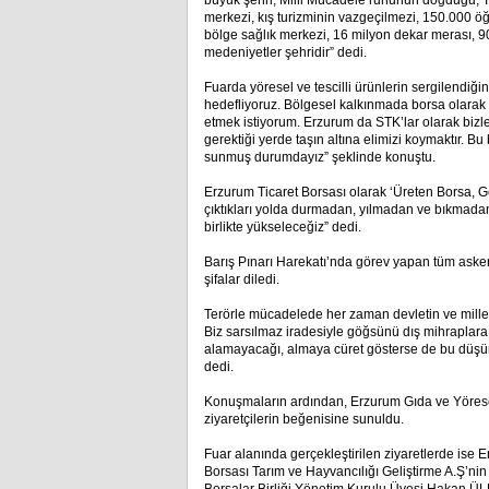
büyük şehri, Milli Mücadele ruhunun doğduğu, T
merkezi, kış turizminin vazgeçilmezi, 150.000 öğr
bölge sağlık merkezi, 16 milyon dekar merası, 9
medeniyetler şehridir” dedi.
Fuarda yöresel ve tescilli ürünlerin sergilendiğin
hedefliyoruz. Bölgesel kalkınmada borsa olara
etmek istiyorum. Erzurum da STK’lar olarak bizl
gerektiği yerde taşın altına elimizi koymaktır. B
sunmuş durumdayız” şeklinde konuştu.
Erzurum Ticaret Borsası olarak ‘Üreten Borsa, Ge
çıktıkları yolda durmadan, yılmadan ve bıkmada
birlikte yükseleceğiz” dedi.
Barış Pınarı Harekatı’nda görev yapan tüm askerle
şifalar diledi.
Terörle mücadelede her zaman devletin ve milleti
Biz sarsılmaz iradesiyle göğsünü dış mihraplara si
alamayacağı, almaya cüret gösterse de bu düşünc
dedi.
Konuşmaların ardından, Erzurum Gıda ve Yöresel 
ziyaretçilerin beğenisine sunuldu.
Fuar alanında gerçekleştirilen ziyaretlerde ise
Borsası Tarım ve Hayvancılığı Geliştirme A.Ş’nin