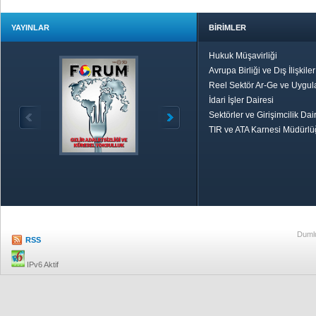
YAYINLAR
BİRİMLER
Hukuk Müşavirliği
Avrupa Birliği ve Dış İlişkile
Reel Sektör Ar-Ge ve Uygul
İdari İşler Dairesi
Sektörler ve Girişimcilik Dai
TIR ve ATA Karnesi Müdürl
Özetle TOBB
Ekonomik R
Dumlu
RSS
IPv6 Aktif