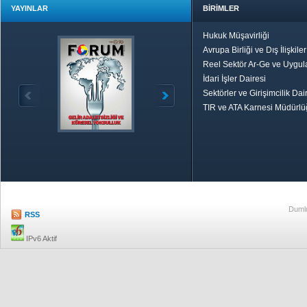
YAYINLAR
BİRİMLER
Hukuk Müşavirliği
Avrupa Birliği ve Dış İlişkile
Reel Sektör Ar-Ge ve Uygul
İdari İşler Dairesi
Sektörler ve Girişimcilik Dai
TIR ve ATA Karnesi Müdürl
Özetle TOBB
Ekonomik R
Dumlu
RSS
IPv6 Aktif