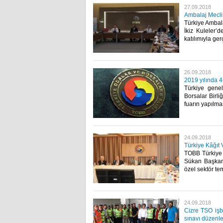
27.09.2018
Ambalaj Meclis
Türkiye Ambala
İkiz Kuleler’d
katılımıyla gerçe
26.09.2018
2019 yılında 
Türkiye genel
Borsalar Birli
fuarın yapılmas
24.09.2018
Türkiye Kâğıt 
TOBB Türkiye K
Sükan Başkanl
özel sektör te
24.09.2018
Cizre TSO işbi
sınavı düzenl