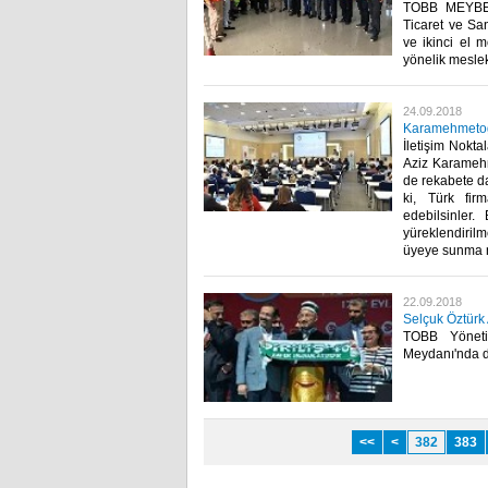
TOBB MEYBEM 
Ticaret ve San
ve ikinci el m
yönelik mesleki
24.09.2018
Karamehmetoğlu
İletişim Nokt
Aziz Karamehme
de rekabete da
ki, Türk firm
edebilsinler.
yüreklendirilm
üyeye sunma no
22.09.2018
Selçuk Öztürk 
TOBB Yöneti
Meydanı'nda dü
<<
<
382
383