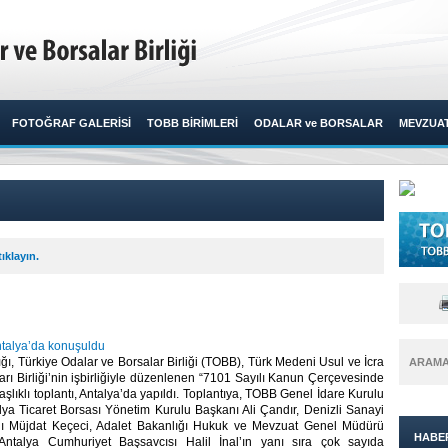
FOTOĞRAF GALERİSİ
TOBB BİRİMLERİ
ODALAR ve BORSALAR
MEVZUA
ıklayın.
talya’da konuşuldu
ğı, Türkiye Odalar ve Borsalar Birliği (TOBB), Türk Medeni Usul ve İcra
ARAM
arı Birliği’nin işbirliğiyle düzenlenen “7101 Sayılı Kanun Çerçevesinde
şlıklı toplantı, Antalya’da yapıldı. Toplantıya, TOBB Genel İdare Kurulu
lya Ticaret Borsası Yönetim Kurulu Başkanı Ali Çandır, Denizli Sanayi
ı Müjdat Keçeci, Adalet Bakanlığı Hukuk ve Mevzuat Genel Müdürü
HABE
Antalya Cumhuriyet Başsavcısı Halil İnal’ın yanı sıra çok sayıda