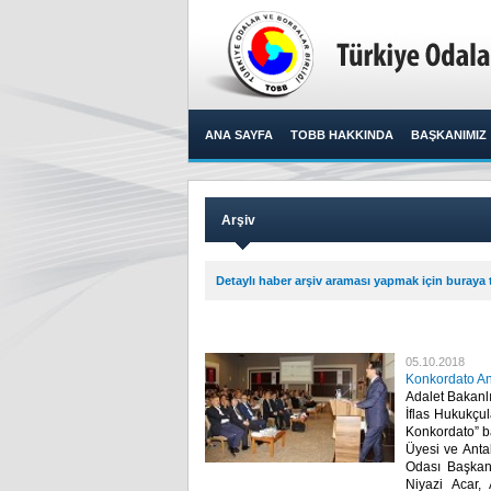
ANA SAYFA
TOBB HAKKINDA
BAŞKANIMIZ
Arşiv
Detaylı haber arşiv araması yapmak için buraya t
05.10.2018
Konkordato An
Adalet Bakanlı
İflas Hukukçul
Konkordato” ba
Üyesi ve Anta
Odası Başkan
Niyazi Acar, 