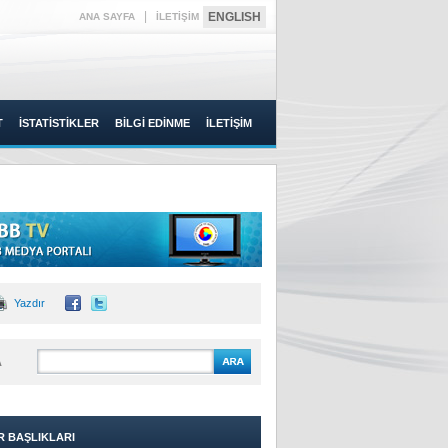
|
ENGLISH
ANA SAYFA
İLETİŞİM
T
İSTATİSTİKLER
BİLGİ EDİNME
İLETİŞİM
Yazdır
A
R BAŞLIKLARI