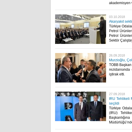
akademisyen ve
03.10.2018
Akaryakıt sekt
Türkiye Odalar
Petrol Ürünler
Petrol Ürünler
Sektör Çalıştay
26.09.2018
Murzioğlu, Çe
TOBB Başkan Y
rezidansında 
iştirak etti.​
27.09.2018
IRU Tehlikel
seçildi
Türkiye Odalar
(IRU) Tehli
Başkanlığın
Müdürlüğü’nd