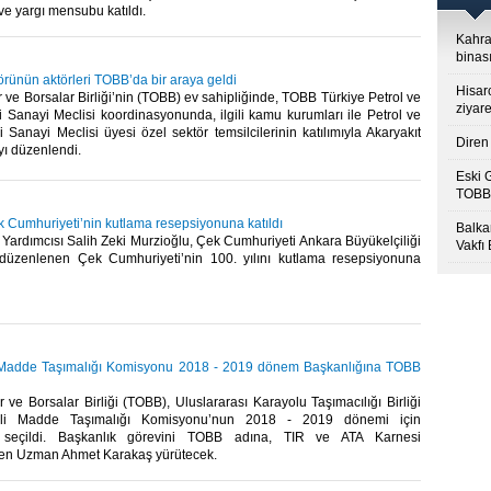
 yargı mensubu katıldı.​
Kahra
binası
örünün aktörleri TOBB’da bir araya geldi
Hisar
 ve Borsalar Birliği’nin (TOBB) ev sahipliğinde, TOBB Türkiye Petrol ve
ziyare
i Sanayi Meclisi koordinasyonunda, ilgili kamu kurumları ile Petrol ve
i Sanayi Meclisi üyesi özel sektör temsilcilerinin katılımıyla Akaryakıt
Diren 
ı düzenlendi. ​
Eski 
TOBB’
k Cumhuriyeti’nin kutlama resepsiyonuna katıldı
Balkan
ardımcısı Salih Zeki Murzioğlu, Çek Cumhuriyeti Ankara Büyükelçiliği
Vakfı
düzenlenen Çek Cumhuriyeti’nin 100. yılını kutlama resepsiyonuna
i Madde Taşımalığı Komisyonu 2018 - 2019 dönem Başkanlığına TOBB
 ve Borsalar Birliği (TOBB), Uluslararası Karayolu Taşımacılığı Birliği
keli Madde Taşımalığı Komisyonu’nun 2018 - 2019 dönemi için
a seçildi. Başkanlık görevini TOBB adına, TIR ve ATA Karnesi
en Uzman Ahmet Karakaş yürütecek.​