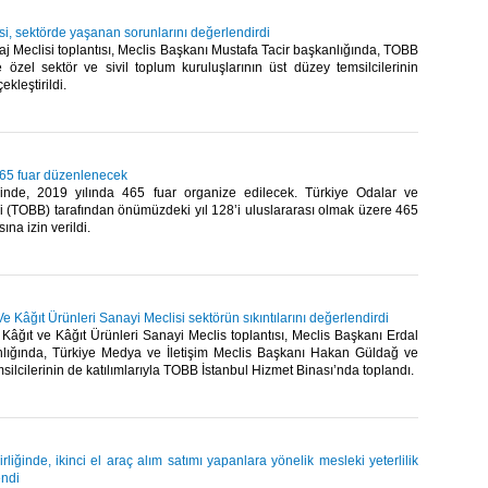
i, sektörde yaşanan sorunlarını değerlendirdi
j Meclisi toplantısı, Meclis Başkanı Mustafa Tacir başkanlığında, TOBB
e özel sektör ve sivil toplum kuruluşlarının üst düzey temsilcilerinin
kleştirildi. ​
465 fuar düzenlenecek
inde, 2019 yılında 465 fuar organize edilecek. Türkiye Odalar ve
ği (TOBB) tarafından önümüzdeki yıl 128’i uluslararası olmak üzere 465
ına izin verildi.​
Ve Kâğıt Ürünleri Sanayi Meclisi sektörün sıkıntılarını değerlendirdi
âğıt ve Kâğıt Ürünleri Sanayi Meclis toplantısı, Meclis Başkanı Erdal
ığında, Türkiye Medya ve İletişim Meclis Başkanı Hakan Güldağ ve
msilcilerinin de katılımlarıyla TOBB İstanbul Hizmet Binası’nda toplandı.​
rliğinde, ikinci el araç alım satımı yapanlara yönelik mesleki yeterlilik
endi