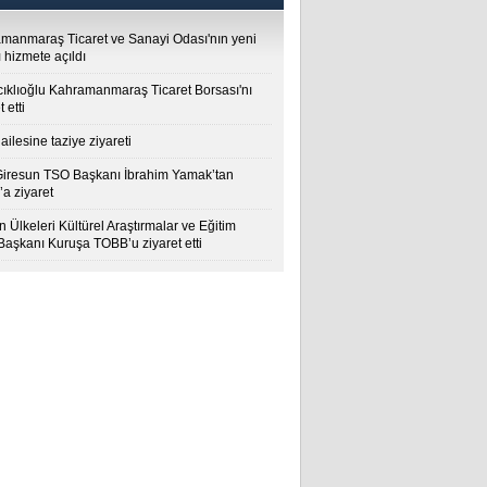
manmaraş Ticaret ve Sanayi Odası'nın yeni
 hizmete açıldı
cıklıoğlu Kahramanmaraş Ticaret Borsası'nı
t etti
ailesine taziye ziyareti
Giresun TSO Başkanı İbrahim Yamak’tan
a ziyaret
 Ülkeleri Kültürel Araştırmalar ve Eğitim
 Başkanı Kuruşa TOBB’u ziyaret etti