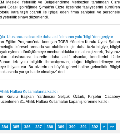
Mesleki Yeterlilik ve Belgelendirme Merkezleri tarafından Cizre
ayi Odası işbirliğinde Şırnak’ın Cizre ilçesinde faaliyetlerini sürdüren
otorlu kara taşıtı ticareti ile iştigal eden firma sahipleri ve personele
 yeterlilik sınavı düzenlendi.​
: Uluslararası ticarette daha aktif olmanın yolu ‘bilgi ’den geçiyor
aları Eğitim Programı’nda konuşan TOBB Yönetim Kurulu Üyesi Şaban
toğlu, küresel arenada var olabilmek için daha fazla bilgiye, bilgiyi
yalı eyleme dönüştürmeye mecbur olduklarının altını çizerek, “İstiyoruz
aları uluslararası ticarette daha aktif olsunlar, kendilerini ifade
 Bunun tek yolu bilgidir. İhracatçımızın, doğru bilgilendirilmeye ve
eye ihtiyacı var. Bu bizlerin en büyük görevi haline gelmelidir. Bilgiyi
ktasında yarışır halde olmalıyız” dedi.​
Ahilik Haftası Kutlamalarına katıldı
m Kurulu Başkan Yardımcısı Selçuk Öztürk, Kırşehir Cacabey
zenlenen 31. Ahilik Haftası Kutlamaları kapanış törenine katıldı.​
384
385
386
387
388
389
390
391
392
>
>>