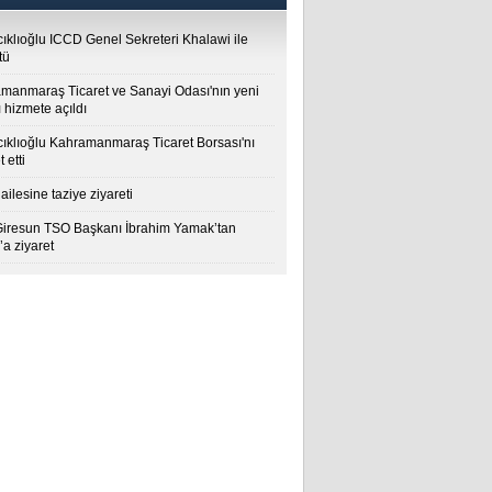
cıklıoğlu ICCD Genel Sekreteri Khalawi ile
tü
manmaraş Ticaret ve Sanayi Odası'nın yeni
 hizmete açıldı
cıklıoğlu Kahramanmaraş Ticaret Borsası'nı
t etti
ailesine taziye ziyareti
Giresun TSO Başkanı İbrahim Yamak’tan
a ziyaret