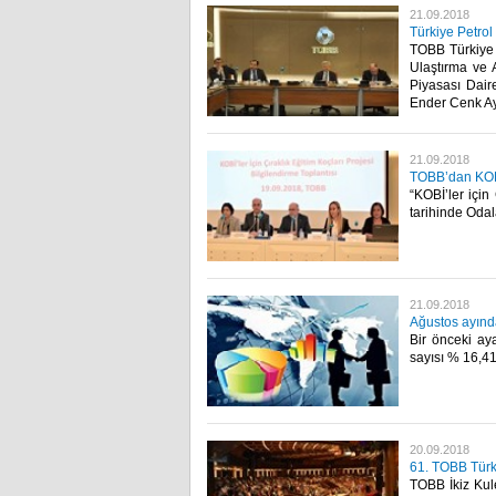
21.09.2018
Türkiye Petrol
TOBB Türkiye 
Ulaştırma ve 
Piyasası Dai
Ender Cenk Ayd
21.09.2018
TOBB’dan KOBİ’
“KOBİ’ler için
tarihinde Odal
21.09.2018
Ağustos ayında
Bir önceki aya
sayısı % 16,41 
20.09.2018
61. TOBB Türki
TOBB İkiz Kule