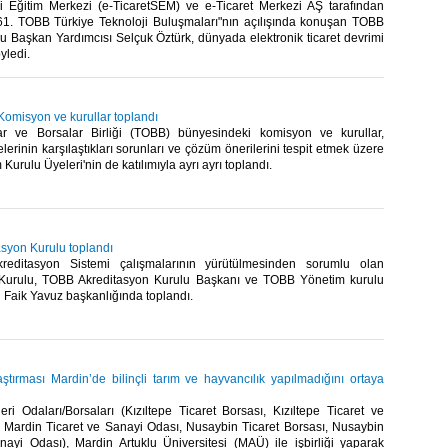
li Eğitim Merkezi (e-TicaretSEM) ve e-Ticaret Merkezi AŞ tarafından
1. TOBB Türkiye Teknoloji Buluşmaları"nın açılışında konuşan TOBB
u Başkan Yardımcısı Selçuk Öztürk, dünyada elektronik ticaret devrimi
ledi.​
Komisyon ve kurullar toplandı
ar ve Borsalar Birliği (TOBB) bünyesindeki komisyon ve kurullar,
erinin karşılaştıkları sorunları ve çözüm önerilerini tespit etmek üzere
rulu Üyeleri'nin de katılımıyla ayrı ayrı toplandı.​​
syon Kurulu toplandı
reditasyon Sistemi çalışmalarının yürütülmesinden sorumlu olan
 Kurulu, TOBB Akreditasyon Kurulu Başkanı ve TOBB Yönetim kurulu
Faik Yavuz başkanlığında toplandı.​
ştırması Mardin’de bilinçli tarım ve hayvancılık yapılmadığını ortaya
eleri Odaları/Borsaları (Kızıltepe Ticaret Borsası, Kızıltepe Ticaret ve
 Mardin Ticaret ve Sanayi Odası, Nusaybin Ticaret Borsası, Nusaybin
nayi Odası), Mardin Artuklu Üniversitesi (MAÜ) ile işbirliği yaparak