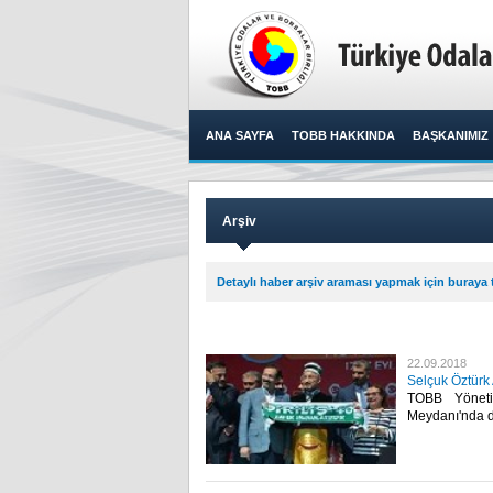
ANA SAYFA
TOBB HAKKINDA
BAŞKANIMIZ
Arşiv
Detaylı haber arşiv araması yapmak için buraya t
22.09.2018
Selçuk Öztürk 
TOBB Yöneti
Meydanı'nda dü