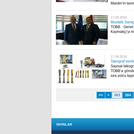
Mardin’in tarım
17.09.2018
Mustafa Saraç
TOBB Genel 
Kaymakçı’yı ma
17.09.2018
Takograf verile
Sayısal takogra
TOBB’a gönder
sıra yolcu taşı
<<
<
383
384
YAYINLAR