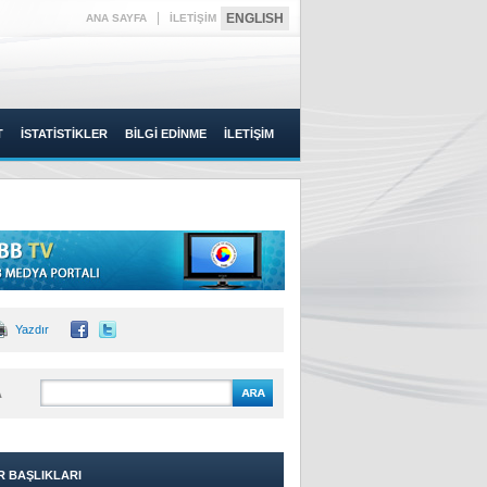
|
ENGLISH
ANA SAYFA
İLETİŞİM
T
İSTATİSTİKLER
BİLGİ EDİNME
İLETİŞİM
Yazdır
A
R BAŞLIKLARI