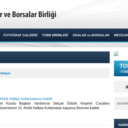
FOTOĞRAF GALERİSİ
TOBB BİRİMLERİ
ODALAR ve BORSALAR
MEVZUA
ıklayın.
Ahilik Haftası Kutlamalarına katıldı
m Kurulu Başkan Yardımcısı Selçuk Öztürk, Kırşehir Cacabey
ARAM
zenlenen 31. Ahilik Haftası Kutlamaları kapanış törenine katıldı.​
HABE