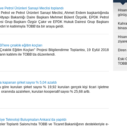
 ve Petrol Ürünleri Sanayi Meclisi toplandı
Hisar
Petrol ve Petrol Ürünleri Sanayi Meclisi, Ahmet Erdem başkanlığında
görüş
Altyapı Bakanlığı Daire Başkanı Mehmet Bülent Özçelik, EPDK Petrol
resi Grup Başkanı Özgür Çakır ve EPDK Hukuk Dairesi Grup Başkanı
Kahra
ın’ın katılımıyla TOBB’da bir araya geldi.​
binası
Hisar
ziyare
lere çıraklık eğitim koçları
 Çıraklık Eğitim Koçları” Projesi Bilgilendirme Toplantısı, 19 Eylül 2018
Diren 
arın katılımı ile TOBB’da düzenlendi. ​
Eski 
TOBB’
 kapanan şirket sayısı % 5,04 azaldı
 göre kurulan şirket sayısı % 19,92 kurulan gerçek kişi ticari işletme
oranında azalırken, kurulan kooperatif sayısı % 25,68 arttı. ​
ye Teknoloji Buluşmaları Ankara’da yapıldı
ler Toplantı Salonu'nda TOBB ve Ticaret Bakanlığının destekleriyle e-