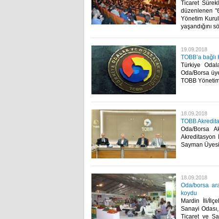
Ticaret Sürek
düzenlenen "6
Yönetim Kurul
yaşandığını söy
19.09.2018
TOBB’a bağlı 
Türkiye Odal
Oda/Borsa üyel
TOBB Yönetim Ku
18.09.2018
TOBB Akredita
Oda/Borsa Ak
Akreditasyon
Sayman Üyesi 
18.09.2018
Oda/borsa ara
koydu
Mardin İli/İlç
Sanayi Odası,
Ticaret ve Sa