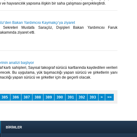
 ve hayvancılık yapısına ilişkin bir saha çalışması gerçekleştirdi.​
öz’den Bakan Yardımcısı Kaymakçı’ya ziyaret
Sekreteri Mustafa Saraçöz, Dışişleri Bakan Yardımcısı Faruk
kamında ziyaret etti.​
rinin analizi başlıyor
f kartı sahipleri, Sayısal takograf sürücü kartlarında kaydedilen verileri
ecek. Bu uygulama, yük taşımacılığı yapan sürücü ve şirketlerin yanı
macılığı yapan sürücü ve şirketler için de geçerli olacak.​
385
386
387
388
389
390
391
392
393
>
>>
BİRİMLER