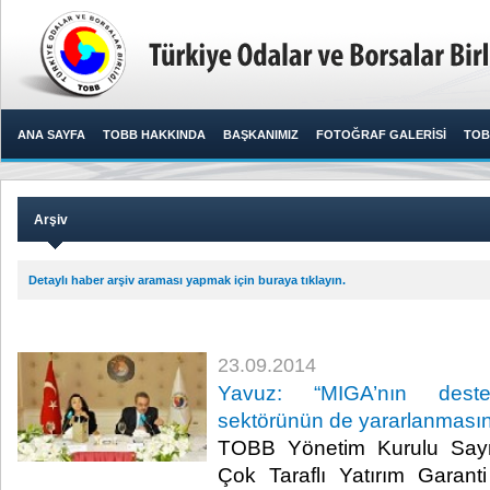
ANA SAYFA
TOBB HAKKINDA
BAŞKANIMIZ
FOTOĞRAF GALERİSİ
TOB
Arşiv
Detaylı haber arşiv araması yapmak için buraya tıklayın.
23.09.2014
Yavuz: “MIGA’nın deste
sektörünün de yararlanmasını
TOBB Yönetim Kurulu Say
Çok Taraflı Yatırım Garan