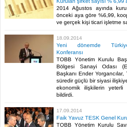
Kurulan şirket sayısı % 6,99 
2014 Ağustos ayında kurul
önceki aya göre %6,99, koo
ve gerçek kişi ticari işletme 
18.09.2014
Yeni dönemde Türkiye-
Konferansı
TOBB Yönetim Kurulu Baş
Bölgesi Sanayi Odası (
Başkanı Ender Yorgancılar, 
süredir güçlü bir siyasi iliş
ekonomik ilişkilerin yeterl
bildirdi.​
17.09.2014
Faik Yavuz TESK Genel Kurul
TOBB Yönetim Kurulu Say