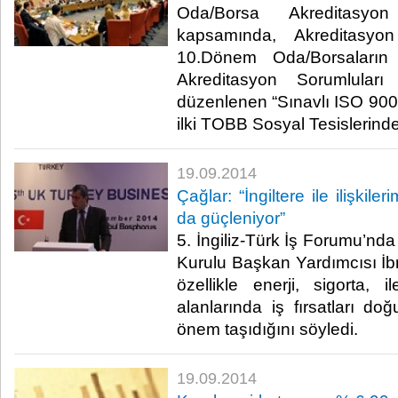
Oda/Borsa Akreditasyon
kapsamında, Akreditasy
10.Dönem Oda/Borsaların 
Akreditasyon Sorumlular
düzenlenen “Sınavlı ISO 9001 
ilki TOBB Sosyal Tesislerinde g
19.09.2014
Çağlar: “İngiltere ile ilişki
da güçleniyor”
5. İngiliz-Türk İş Forumu’
Kurulu Başkan Yardımcısı İbr
özellikle enerji, sigorta, i
alanlarında iş fırsatları d
önem taşıdığını söyledi.​
19.09.2014