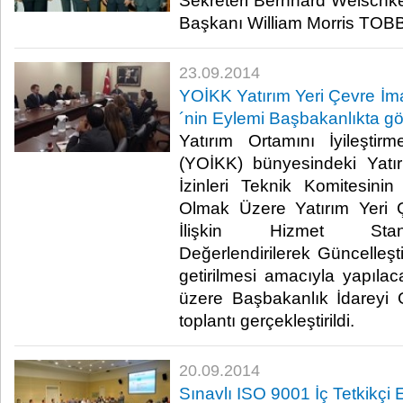
Sekreteri Bernhard Welschk
Başkanı William Morris TOBB’u 
23.09.2014
YOİKK Yatırım Yeri Çevre İmar
´nin Eylemi Başbakanlıkta g
Yatırım Ortamını İyileşti
(YOİKK) bünyesindeki Yatı
İzinleri Teknik Komitesinin
Olmak Üzere Yatırım Yeri Ç
İlişkin Hizmet Stand
Değerlendirilerek Güncelleşti
getirilmesi amacıyla yapıla
üzere Başbakanlık İdareyi 
toplantı gerçekleştirildi.​
20.09.2014
Sınavlı ISO 9001 İç Tetkikçi 