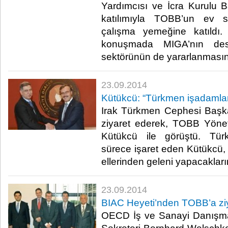
Yardımcısı ve İcra Kurulu 
katılımıyla TOBB’un ev s
çalışma yemeğine katıldı.
konuşmada MIGA’nın dest
sektörünün de yararlanmasını ar
23.09.2014
Kütükcü: “Türkmen işadamlarıyl
Irak Türkmen Cephesi Başk
ziyaret ederek, TOBB Yöne
Kütükcü ile görüştü. Tür
sürece işaret eden Kütükcü, iş
ellerinden geleni yapacaklarını
23.09.2014
BIAC Heyeti’nden TOBB’a zi
OECD İş ve Sanayi Danışma