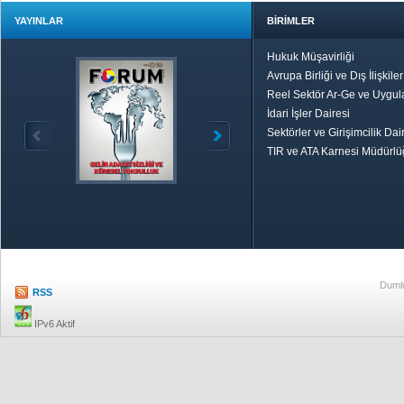
YAYINLAR
BİRİMLER
Hukuk Müşavirliği
Avrupa Birliği ve Dış İlişkile
Reel Sektör Ar-Ge ve Uygul
İdari İşler Dairesi
Sektörler ve Girişimcilik Dai
TIR ve ATA Karnesi Müdürl
Özetle TOBB
Ekonomik R
Dumlu
RSS
IPv6 Aktif