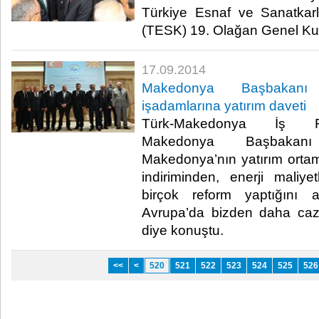
Türkiye Esnaf ve Sanatkar
(TESK) 19. Olağan Genel Kurul
17.09.2014
Makedonya Başbakanı
işadamlarına yatırım daveti
Türk-Makedonya İş F
Makedonya Başbakanı
Makedonya’nın yatırım ortamın
indiriminden, enerji maliy
birçok reform yaptığını an
Avrupa’da bizden daha cazi
diye konuştu.​
<<
<
520
521
522
523
524
525
526