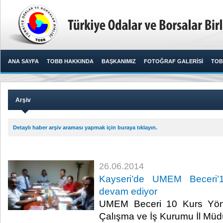
ANA SAYFA
TOBB HAKKINDA
BAŞKANIMIZ
FOTOĞRAF GALERİSİ
TOB
Arşiv
Detaylı haber arşiv araması yapmak için buraya tıklayın.
26.06.2014
Kayseri’de UMEM Beceri’1
devam ediyor
UMEM Beceri 10 Kurs Yönet
Çalışma ve İş Kurumu İl Müdü