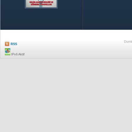
Özetle TOBB
Ekonomik R
Dumlu
RSS
IPv6 Aktif