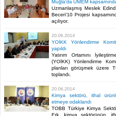
Muğla’da UMEM kapsamında 
Uzmanlaşmış Meslek Edind
Beceri’10 Projesi kapsamın
açılıyor.​
20.06.2014
YOİKK Yönlendirme Komite
yapıldı
Yatırım Ortamını İyileşti
(YOİKK) Yönlendirme Komi
planları görüşmek üzere T
toplandı.​
20.06.2014
Kimya sektörü, ithal ürün
etmeye odaklandı
TOBB Türkiye Kimya Sektör
Erk, kimya sektörünün, ith