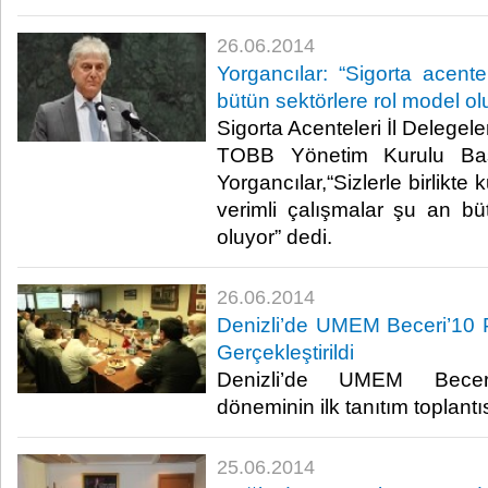
26.06.2014
Yorgancılar: “Sigorta acent
bütün sektörlere rol model ol
Sigorta Acenteleri İl Delegel
TOBB Yönetim Kurulu Baş
Yorgancılar,“Sizlerle birlikt
verimli çalışmalar şu an bü
oluyor” dedi. ​
26.06.2014
Denizli’de UMEM Beceri’10 Pr
Gerçekleştirildi
Denizli’de UMEM Beceri
döneminin ilk tanıtım toplantısı
25.06.2014