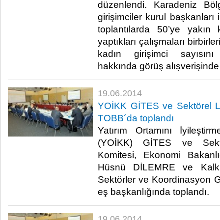
düzenlendi. Karadeniz Böl
girişimciler kurul başkanları i
toplantılarda 50’ye yakın ka
yaptıkları çalışmaları birbirl
kadın girişimci sayısını 
hakkında görüş alışverişinde 
19.06.2014
YOİKK GİTES ve Sektörel Li
TOBB´da toplandı
Yatırım Ortamını İyileşti
(YOİKK) GİTES ve Sektö
Komitesi, Ekonomi Bakanlı
Hüsnü DİLEMRE ve Kalkın
Sektörler ve Koordinasyon 
eş başkanlığında toplandı.​
19.06.2014