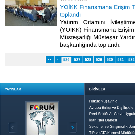
YOİKK Finansmana Erişim T
toplandı
Yatırım Ortamını İyileşti
(YOİKK) Finansmana Erişim 
Müsteşarlığı Müsteşar Yard
başkanlığında toplandı.​
<<
<
526
527
528
529
530
531
532
YAYINLAR
BİRİMLER
Hukuk Müşavirliği
Avrupa Birliği ve Dış İlişkile
Reel Sektör Ar-Ge ve Uygul
İdari İşler Dairesi
Sektörler ve Girişimcilik Dai
TIR ve ATA Karnesi Müdürl