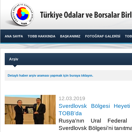
ANA SAYFA
TOBB HAKKINDA
BAŞKANIMIZ
FOTOĞRAF GALERİSİ
TOB
Arşiv
Detaylı haber arşiv araması yapmak için buraya tıklayın.
12.03.2019
Sverdlovsk Bölgesi Heyeti t
TOBB’da
Rusya'nın Ural Federal 
Sverdlovsk Bölgesi’ni tanıtmak