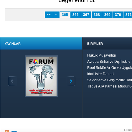
değerlendirildi.​
<<
<
365
366
367
368
369
370
371
YAYINLAR
BİRİMLER
Hukuk Müşavirliği
Avrupa Birliği ve Dış İlişkile
Reel Sektör Ar-Ge ve Uygul
İdari İşler Dairesi
Sektörler ve Girişimcilik Dai
TIR ve ATA Karnesi Müdürl
Özetle TOBB
Ekonomik R
Dumlu