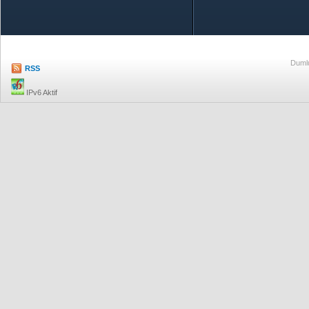
Özetle TOBB
Ekonomik R
Dumlu
RSS
IPv6 Aktif