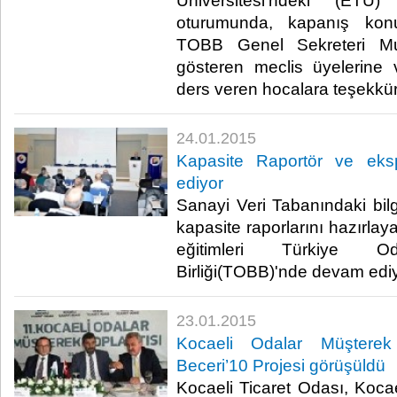
Üniversitesi’ndeki (ET
oturumunda, kapanış konu
TOBB Genel Sekreteri Mus
gösteren meclis üyelerine v
ders veren hocalara teşekkür e
24.01.2015
Kapasite Raportör ve eksp
ediyor
Sanayi Veri Tabanındaki bilg
kapasite raporlarını hazırlay
eğitimleri Türkiye 
Birliği(TOBB)'nde devam ediyo
23.01.2015
Kocaeli Odalar Müşterek
Beceri’10 Projesi görüşüldü
Kocaeli Ticaret Odası, Koc