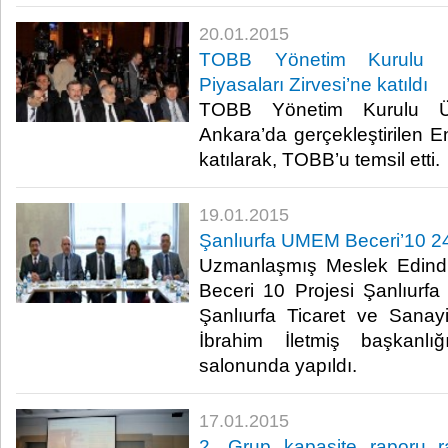
20.01.2015
TOBB Yönetim Kurulu Ü
Piyasaları Zirvesi’ne katıldı
TOBB Yönetim Kurulu Ü
Ankara’da gerçekleştirilen En
katılarak, TOBB’u temsil etti.​
19.01.2015
Şanlıurfa UMEM Beceri’10 245
Uzmanlaşmış Meslek Edind
Beceri 10 Projesi Şanlıurfa 
Şanlıurfa Ticaret ve Sana
İbrahim İletmiş başkanl
salonunda yapıldı.​
17.01.2015
2. Grup kapasite raporu ra