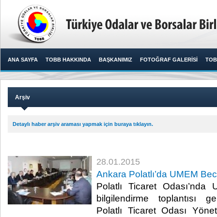
ANA SAYFA
TOBB HAKKINDA
BAŞKANIMIZ
FOTOĞRAF GALERİSİ
TOB
Arşiv
Detaylı haber arşiv araması yapmak için buraya tıklayın.
28.01.2015
Ankara Polatlı’da UMEM Becer
Polatlı Ticaret Odası’nda
bilgilendirme toplantısı ger
Polatlı Ticaret Odası Yöne