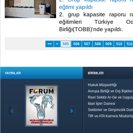
eğtimi yapıldı
2. grup kapasite raporu ra
eğitimleri Türkiye 
Birliği(TOBB)'nde yapıldı. ​
<<
<
505
506
507
508
509
510
511
YAYINLAR
BİRİMLER
Hukuk Müşavirliği
Avrupa Birliği ve Dış İlişkile
Reel Sektör Ar-Ge ve Uygul
İdari İşler Dairesi
Sektörler ve Girişimcilik Dai
TIR ve ATA Karnesi Müdürl