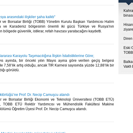
Kahra
binası
sya arasındaki ilişkiler şaha kalktı"
lar ve Borsalar Birliği (TOBB) Yönetim Kurulu Başkan Yardımcısı Halim
Hisar
a ve Karadeniz bölgesinin önemli iki gücü Türkiye ve Rusya'nın
ziyare
bölgede güvenlik, istikrar, refah havzası yaratacağını kaydetti. ​
Diren 
Eski 
TOBB’
rarası Karayolu Taşımacılığına İlişkin İstatistiklerine Göre;
ayıs ayında, bir önceki yılın Mayıs ayına göre verilen geçiş belgesi
Balkan
e 7,58’lik artış olduğu, ancak TIR Karnesi sayısında yüzde 12,88’lik bir
Vakfı
ğı görüldü. ​
örlüğü’ne Prof. Dr. Necip Camuşcu atandı
lar ve Borsalar Birliği Ekonomi ve Teknoloji Üniversitesi (TOBB ETÜ)
e, TOBB ETÜ Rektör Yardımcısı ve Mühendislik Fakültesi Makine
ölümü Öğretim Üyesi Prof. Dr. Necip Camuşcu atandı. ​