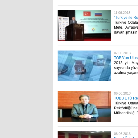
11.06.2013
"Türkiye ile Ru
​ Türkiye Oda
Mete, Avrasy
dayanışmasının 
07.06.2013
TOBB’un Ulusla
​ 2013 yılı M
sayısında yüzd
azalma yaşandı
06.06.2013
TOBB ETÜ Rekt
​ Türkiye Oda
Rektörlüğü’n
Mühendisliği B
06.06.2013