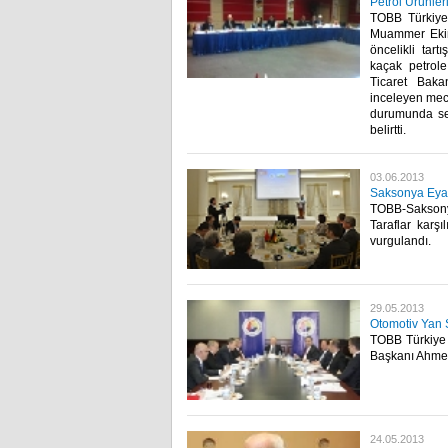
Petrol Ürünler
TOBB Türkiye 
Muammer Ekim’
öncelikli tar
kaçak petrole
Ticaret Baka
inceleyen mec
durumunda sek
belirtti. ​ ​
03.06.2013
Saksonya Eyale
TOBB-Saksonya
Taraflar karşıl
vurgulandı.​ ​
29.05.2013
Otomotiv Yan S
TOBB Türkiye 
Başkanı Ahmet 
24.05.2013