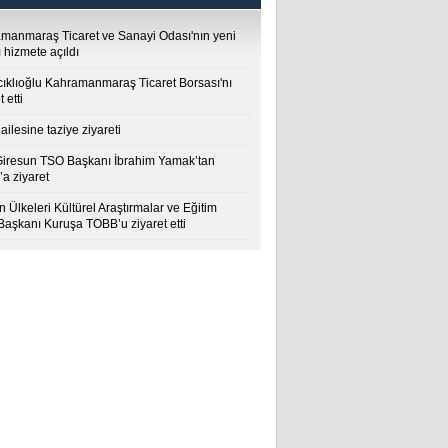
manmaraş Ticaret ve Sanayi Odası'nın yeni
 hizmete açıldı
cıklıoğlu Kahramanmaraş Ticaret Borsası'nı
t etti
ailesine taziye ziyareti
Giresun TSO Başkanı İbrahim Yamak’tan
a ziyaret
 Ülkeleri Kültürel Araştırmalar ve Eğitim
 Başkanı Kuruşa TOBB’u ziyaret etti