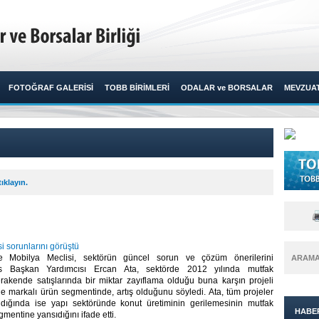
FOTOĞRAF GALERİSİ
TOBB BİRİMLERİ
ODALAR ve BORSALAR
MEVZUA
ıklayın.
i sorunlarını görüştü
 Mobilya Meclisi, sektörün güncel sorun ve çözüm önerilerini
ARAM
is Başkan Yardımcısı Ercan Ata, sektörde 2012 yılında mutfak
erakende satışlarında bir miktar zayıflama olduğu buna karşın projeli
kle markalı ürün segmentinde, artış olduğunu söyledi. Ata, tüm projeler
kıldığında ise yapı sektöründe konut üretiminin gerilemesinin mutfak
HABE
mentine yansıdığını ifade etti. ​ ​