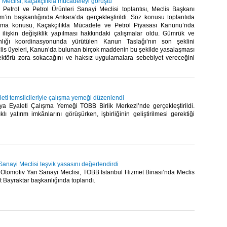
i Meclisi, kaçakçılıkla mücadeleyi görüştü
Petrol ve Petrol Ürünleri Sanayi Meclisi toplantısı, Meclis Başkanı
in başkanlığında Ankara’da gerçekleştirildi. Söz konusu toplantıda
tışma konusu, Kaçakçılıkla Mücadele ve Petrol Piyasası Kanunu’nda
 ilişkin değişiklik yapılması hakkındaki çalışmalar oldu. Gümrük ve
nlığı koordinasyonunda yürütülen Kanun Taslağı’nın son şeklini
lis üyeleri, Kanun’da bulunan birçok maddenin bu şekilde yasalaşması
törü zora sokacağını ve haksız uygulamalara sebebiyet vereceğini
ti temsilcileriyle çalışma yemeği düzenlendi
 Eyaleti Çalışma Yemeği TOBB Birlik Merkezi’nde gerçekleştirildi.
ıklı yatırım imkânlarını görüşürken, işbirliğinin geliştirilmesi gerektiği
anayi Meclisi teşvik yasasını değerlendirdi
Otomotiv Yan Sanayi Meclisi, TOBB İstanbul Hizmet Binası’nda Meclis
Bayraktar başkanlığında toplandı.​ ​