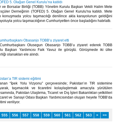
OFED 5. Olağan Genel Kurulu’na katıldı
r ve Borsalar Birliği (TOBB) Yönetim Kurulu Başkan Vekili Halim Mete
sçüler Derneğinin (TOFED) 5. Olağan Genel Kurulu'na katıldı. Mete
ı konuşmada yolcu taşımacılığı denilince akla karayolunun geldiğini
ayoluyla yolcu taşımacılığının Cumhuriyetten önce başladığını hatırlattı.​ ​
Cumhurbaşkanı Obasanjo TOBB’u ziyaret etti
i Cumhurbaşkanı Olusegun Obasanjo TOBB’u ziyaret ederek TOBB
lu Başkan Yardımcısı Faik Yavuz ile görüştü. Görüşmede iki ülke
liği olanakları ele alındı.​ ​
stan’a TIR sistemi eğitimi
lanan “İpek Yolu Vizyonu” çerçevesinde; Pakistan’ın TIR sistemine
ayarak, taşımacılık ve ticaretini kolaylaştırmak amacıyla yürütülen
amında, Pakistan Ulaştırma, Ticaret ve Dış İşleri Bakanlıkları yetkilileri
Ticaret ve Sanayi Odası Başkan Yardımcısından oluşan heyete TOBB’da
imi veriliyor. ​
555
556
557
558
559
560
561
562
563
>
>>