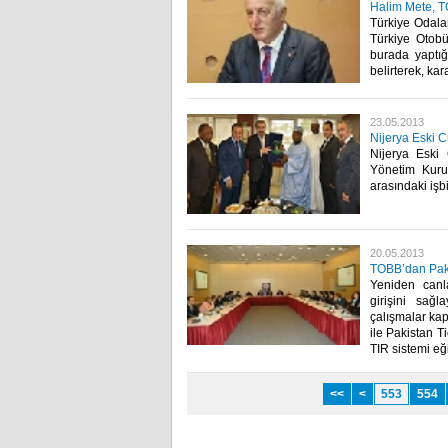
Halim Mete, T
Türkiye Odala
Türkiye Otobü
burada yaptığ
belirterek, kar
23.05.2013
Nijerya Eski 
Nijerya Esk
Yönetim Kuru
arasındaki işbir
20.05.2013
TOBB’dan Paki
​ Yeniden can
girişini sağl
çalışmalar kaps
ile Pakistan 
TIR sistemi eğit
<<
<
553
554