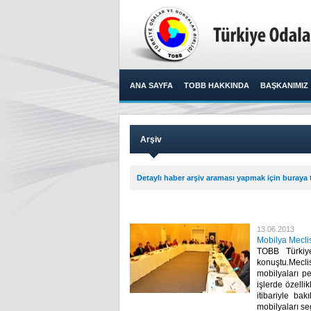
ANA SAYFA
TOBB HAKKINDA
BAŞKANIMIZ
Arşiv
Detaylı haber arşiv araması yapmak için buraya t
13.06.2013
Mobilya Meclis
TOBB Türkiye
konuştu.Mecl
mobilyaları p
işlerde özelli
itibariyle ba
mobilyaları seg