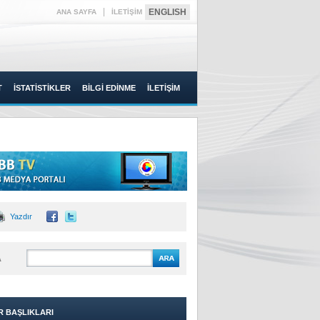
|
ENGLISH
ANA SAYFA
İLETİŞİM
T
İSTATİSTİKLER
BİLGİ EDİNME
İLETİŞİM
Yazdır
A
R BAŞLIKLARI