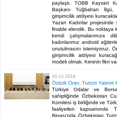
paylaştı. TOBB Kayseri Ka
Başkanı Tuğbahan İlgü,
girişimcilik atölyesi kuracakl
Yazan Kadınlar projesinde 
finalde elendik. Bu noktaya 
kendi çalışmalarımıza dâ
kadınlarımız android eğitimle
unutulmasını istemiyoruz.
girişimcilik atölyesi kuraca
modeli olmak. Kiminin fikri var
20.12.2019
Öztürk Oran, Turizm Yatırım 
Türkiye Odalar ve Borsa
sahipliğinde Özbekistan Cu
Komitesi iş birliğinde ve Tür
faaliyetleri kapsamında
Binası’nda Özbekistan Tur