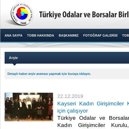
ANA SAYFA
TOBB HAKKINDA
BAŞKANIMIZ
FOTOĞRAF GALERİSİ
TOB
Arşiv
Detaylı haber arşiv araması yapmak için buraya tıklayın.
22.12.2019
Kayseri Kadın Girişimciler 
için çalışıyor
Türkiye Odalar ve Borsalar
Kadın Girişimciler Kurulu