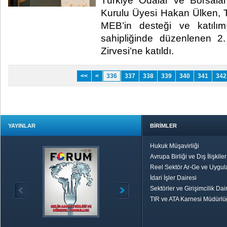
Türkiye Odalar ve Borsalar
Kurulu Üyesi Hakan Ülken
MEB’in desteği ve katılım
sahipliğinde düzenlenen 2.
Zirvesi’ne katıldı. ​
<<
<
336
337
338
339
340
341
342
YAYINLAR
BİRİMLER
Hukuk Müşavirliği
Avrupa Birliği ve Dış İlişkile
Reel Sektör Ar-Ge ve Uygul
İdari İşler Dairesi
Sektörler ve Girişimcilik Dai
TIR ve ATA Karnesi Müdürl