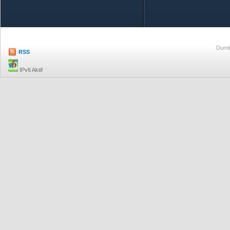
Özetle TOBB
Ekonomik R
Dumlu
RSS
IPv6 Aktif