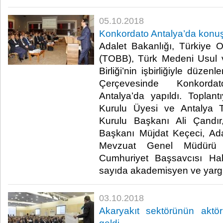
05.10.2018
Konkordato Antalya’da konu
Adalet Bakanlığı, Türkiye Od
(TOBB), Türk Medeni Usul v
Birliği’nin işbirliğiyle düze
Çerçevesinde Konkordato
Antalya’da yapıldı. Topla
Kurulu Üyesi ve Antalya T
Kurulu Başkanı Ali Çandır
Başkanı Müjdat Keçeci, Ad
Mevzuat Genel Müdürü N
Cumhuriyet Başsavcısı Hali
sayıda akademisyen ve yargı 
03.10.2018
Akaryakıt sektörünün aktö