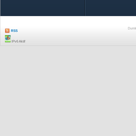
Özetle TOBB
Ekonomik R
Dumlu
RSS
IPv6 Aktif