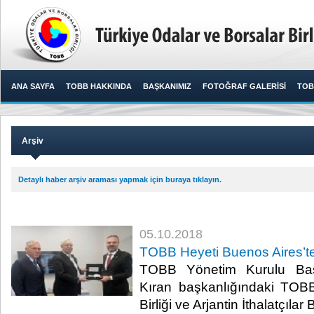
ANA SAYFA
TOBB HAKKINDA
BAŞKANIMIZ
FOTOĞRAF GALERİSİ
TOB
Arşiv
Detaylı haber arşiv araması yapmak için buraya tıklayın.
05.10.2018
TOBB Heyeti Buenos Aires’t
TOBB Yönetim Kurulu Baş
Kıran başkanlığındaki TOBB
Birliği ve Arjantin İthalatçılar Bir