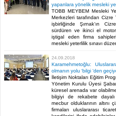
yapanlara yönelik mesleki yet
TOBB MEYBEM Mesleki Yeter
Merkezleri tarafından Cizre
işbirliğinde Şırnak’ın Cizre
sürdüren ve ikinci el motorlu
iştigal eden firma sahiple
mesleki yeterlilik sınavı düzen
24.09.2018
Karamehmetoğlu: Uluslarara
olmanın yolu ‘bilgi ’den geçiy
İletişim Noktaları Eğitim P
Yönetim Kurulu Üyesi Şaba
küresel arenada var olabilmek
bilgiyi de rekabete daya
mecbur olduklarının altını çi
firmaları uluslararası ticar