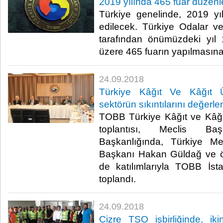
2019 yılında 465 fuar düzen
Türkiye genelinde, 2019 yı
edilecek. Türkiye Odalar ve
tarafından önümüzdeki yıl 
üzere 465 fuarın yapılmasına iz
24.09.2018
Türkiye Kâğıt Ve Kâğıt Ü
sektörün sıkıntılarını değerle
TOBB Türkiye Kâğıt ve Kâğı
toplantısı, Meclis B
Başkanlığında, Türkiye Me
Başkanı Hakan Güldağ ve öze
de katılımlarıyla TOBB İst
toplandı.​
24.09.2018
Cizre TSO işbirliğinde, ik