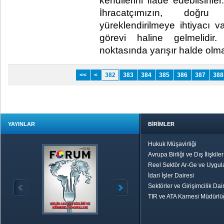
kendilerini ifade edebilsinler
İhracatçımızın, doğru 
yüreklendirilmeye ihtiyacı v
görevi haline gelmelidir
noktasında yarışır halde olmal
<<
<
382
383
384
385
386
387
388
YAYINLAR
BİRİMLER
Hukuk Müşavirliği
Avrupa Birliği ve Dış İlişkile
Reel Sektör Ar-Ge ve Uygul
İdari İşler Dairesi
Sektörler ve Girişimcilik Dai
TIR ve ATA Karnesi Müdürl