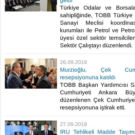
geldi
Türkiye Odalar ve Borsala
sahipliğinde, TOBB Türkiye P
Sanayi Meclisi koordina
kurumları ile Petrol ve Petro
üyesi özel sektör temsilciler
Sektör Çalıştayı düzenlendi. ​
26.09.2018
Murzioğlu, Çek Cumhu
resepsiyonuna katıldı
TOBB Başkan Yardımcısı Sa
Cumhuriyeti Ankara Büyük
düzenlenen Çek Cumhuriyeti
resepsiyonuna iştirak etti.​
27.09.2018
IRU Tehlikeli Madde Taşım