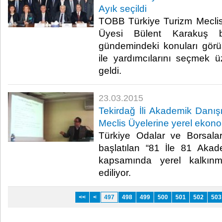
Ayık seçildi
TOBB Türkiye Turizm Mecli
Üyesi Bülent Karakuş ba
gündemindeki konuları gör
ile yardımcılarını seçmek 
geldi.​
23.03.2015
Tekirdağ İli Akademik Dan
Meclis Üyelerine yerel eko
Türkiye Odalar ve Borsalar
başlatılan “81 İle 81 Aka
kapsamında yerel kalkınm
ediliyor.​
<<
<
497
498
499
500
501
502
503