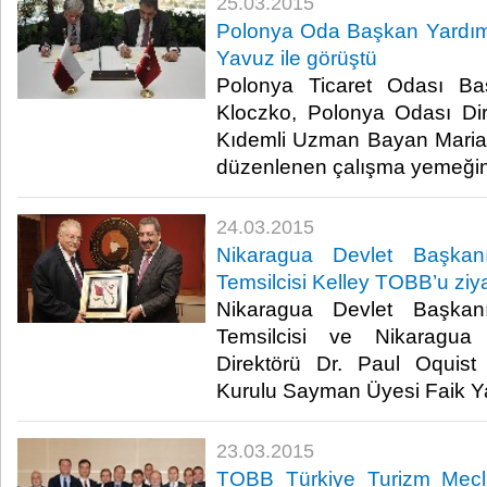
25.03.2015
Polonya Oda Başkan Yardım
Yavuz ile görüştü
Polonya Ticaret Odası Ba
Kloczko, Polonya Odası Di
Kıdemli Uzman Bayan Mari
düzenlenen çalışma yemeğine 
24.03.2015
Nikaragua Devlet Başkanı 
Temsilcisi Kelley TOBB’u ziyar
Nikaragua Devlet Başkanı 
Temsilcisi ve Nikaragua
Direktörü Dr. Paul Oquis
Kurulu Sayman Üyesi Faik Yavu
23.03.2015
TOBB Türkiye Turizm Mecl