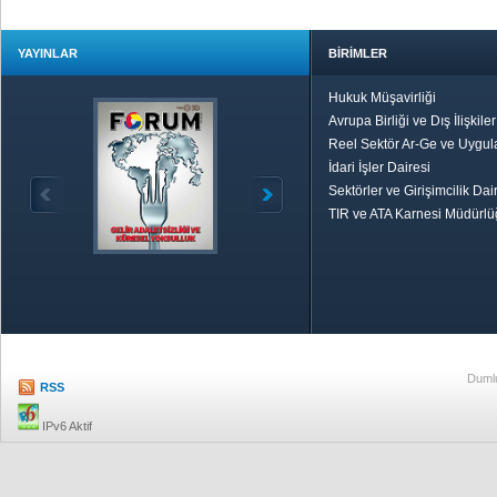
YAYINLAR
BİRİMLER
Hukuk Müşavirliği
Avrupa Birliği ve Dış İlişkile
Reel Sektör Ar-Ge ve Uygul
İdari İşler Dairesi
Sektörler ve Girişimcilik Dai
TIR ve ATA Karnesi Müdürl
Özetle TOBB
Ekonomik R
Dumlu
RSS
IPv6 Aktif