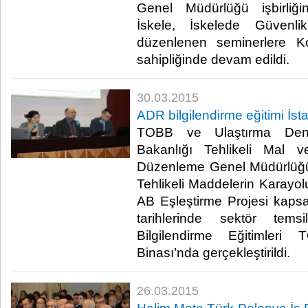
Genel Müdürlüğü işbirliği
İskele, İskelede Güvenli
düzenlenen seminerlere K
sahipliğinde devam edildi. ​
30.03.2015
ADR bilgilendirme eğitimi İst
TOBB ve Ulaştırma Deni
Bakanlığı Tehlikeli Mal 
Düzenleme Genel Müdürlüğü 
Tehlikeli Maddelerin Karayol
AB Eşleştirme Projesi kap
tarihlerinde sektör tems
Bilgilendirme Eğitimleri
Binası’nda gerçekleştirildi.​
26.03.2015