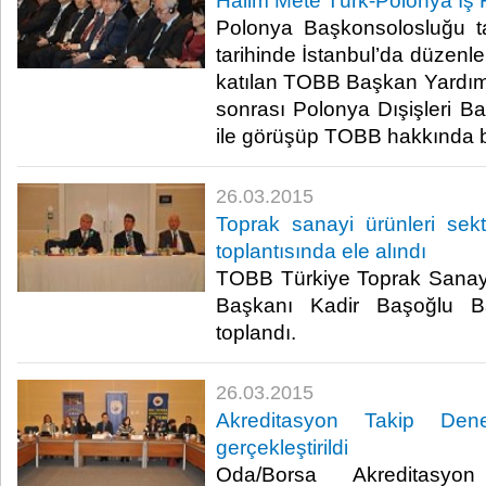
Halim Mete Türk-Polonya İş 
Polonya Başkonsolosluğu t
tarihinde İstanbul’da düzenl
katılan TOBB Başkan Yardımc
sonrası Polonya Dışişleri 
ile görüşüp TOBB hakkında bilg
26.03.2015
Toprak sanayi ürünleri sek
toplantısında ele alındı
TOBB Türkiye Toprak Sanayi 
Başkanı Kadir Başoğlu Ba
toplandı.​
26.03.2015
Akreditasyon Takip Den
gerçekleştirildi
Oda/Borsa Akreditasyon