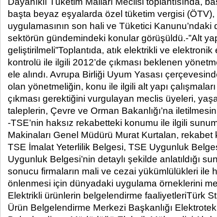
Dayanıklı Tüketim Malları Meclisi toplantısında, ba
başta beyaz eşyalarda özel tüketim vergisi (ÖTV), ağ
uygulamasının son hali ve Tüketici Kanunu’ndaki d
sektörün gündemindeki konular görüşüldü.-”Alt ya
geliştirilmeli”Toplantıda, atık elektrikli ve elektron
kontrolü ile ilgili 2012’de çıkması beklenen yönetmeli
ele alındı. Avrupa Birliği Uyum Yasası çerçevesi
olan yönetmeliğin, konu ile ilgili alt yapı çalışmal
çıkması gerektiğini vurgulayan meclis üyeleri, yaşa
taleplerin, Çevre ve Orman Bakanlığı’na iletilmesini
-TSE’nin haksız rekabetteki konumu ile ilgili sun
Makinaları Genel Müdürü Murat Kurtalan, rekabet ko
TSE İmalat Yeterlilik Belgesi, TSE Uygunluk Belge
Uygunluk Belgesi’nin detaylı şekilde anlatıldığı 
sonucu firmaların mali ve cezai yükümlülükleri ile 
önlenmesi için dünyadaki uygulama örneklerini mecli
Elektrikli ürünlerin belgelendirme faaliyetleriTürk S
Ürün Belgelendirme Merkezi Başkanlığı Elektrotek