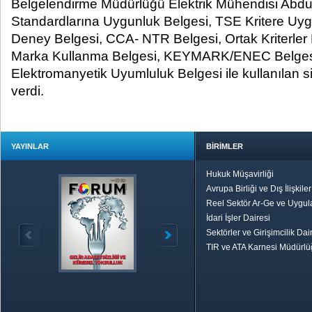
Belgelendirme Müdürlüğü Elektrik Mühendisi Abdul
Standardlarına Uygunluk Belgesi, TSE Kritere Uyg
Deney Belgesi, CCA- NTR Belgesi, Ortak Kriterler
Marka Kullanma Belgesi, KEYMARK/ENEC Belges
Elektromanyetik Uyumluluk Belgesi ile kullanılan s
verdi.
YAYINLAR
BİRİMLER
Hukuk Müşavirliği
Avrupa Birliği ve Dış İlişkile
Reel Sektör Ar-Ge ve Uygul
İdari İşler Dairesi
Sektörler ve Girişimcilik Dai
TIR ve ATA Karnesi Müdürl
Özetle TOBB
Ekonomik R