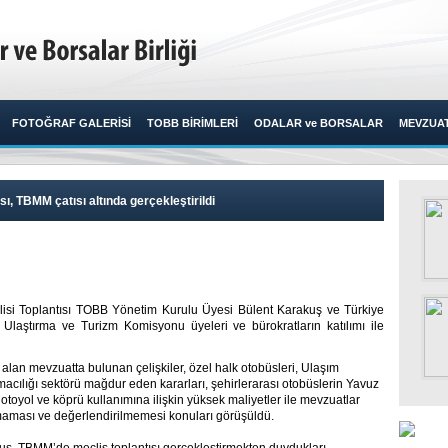
FOTOĞRAF GALERİSİ
TOBB BİRİMLERİ
ODALAR ve BORSALAR
MEVZUA
sı, TBMM çatısı altında gerçekleştirildi
lisi Toplantısı TOBB Yönetim Kurulu Üyesi Bülent Karakuş ve Türkiye
 Ulaştırma ve Turizm Komisyonu üyeleri ve bürokratların katılımı ile
yer alan mevzuatta bulunan çelişkiler, özel halk otobüsleri, Ulaşım
acılığı sektörü mağdur eden kararları, şehirlerarası otobüslerin Yavuz
toyol ve köprü kullanımına ilişkin yüksek maliyetler ile mevzuatlar
nmaması ve değerlendirilmemesi konuları görüşüldü.