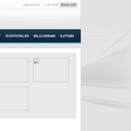
|
ENGLISH
ANA SAYFA
İLETİŞİM
T
İSTATİSTİKLER
BİLGİ EDİNME
İLETİŞİM