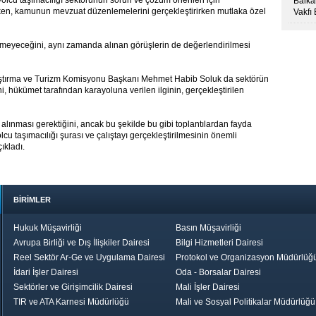
yolcu taşımacılığı sektörünün sorun ve çözüm önerileri için
Balkan
n, kamunun mevzuat düzenlemelerini gerçekleştirirken mutlaka özel
Vakfı
lmeyeceğini, aynı zamanda alınan görüşlerin de değerlendirilmesi
Ulaştırma ve Turizm Komisyonu Başkanı Mehmet Habib Soluk da sektörün
i, hükümet tarafından karayoluna verilen ilginin, gerçekleştirilen
r alınması gerektiğini, ancak bu şekilde bu gibi toplantılardan fayda
lcu taşımacılığı şurası ve çalıştayı gerçekleştirilmesinin önemli
ıkladı.
BİRİMLER
Hukuk Müşavirliği
Basın Müşavirliği
Avrupa Birliği ve Dış İlişkiler Dairesi
Bilgi Hizmetleri Dairesi
Reel Sektör Ar-Ge ve Uygulama Dairesi
Protokol ve Organizasyon Müdürlüğ
İdari İşler Dairesi
Oda - Borsalar Dairesi
Sektörler ve Girişimcilik Dairesi
Mali İşler Dairesi
TIR ve ATA Karnesi Müdürlüğü
Mali ve Sosyal Politikalar Müdürlüğü