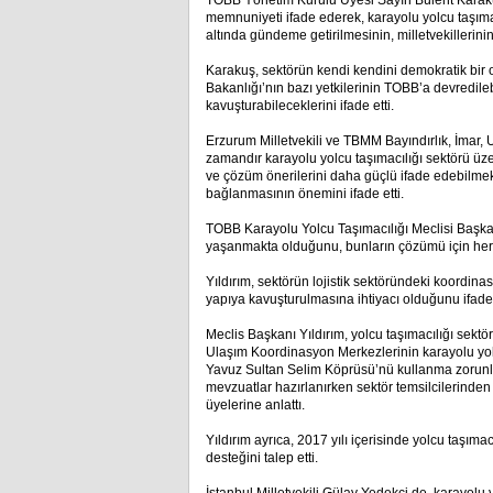
TOBB Yönetim Kurulu Üyesi Sayın Bülent Karaku
memnuniyeti ifade ederek, karayolu yolcu taşım
altında gündeme getirilmesinin, milletvekillerini
Karakuş, sektörün kendi kendini demokratik bir
Bakanlığı’nın bazı yetkilerinin TOBB’a devredilebi
kavuşturabileceklerini ifade etti.
Erzurum Milletvekili ve TBMM Bayındırlık, İmar,
zamandır karayolu yolcu taşımacılığı sektörü üz
ve çözüm önerilerini daha güçlü ifade edebilmek i
bağlanmasının önemini ifade etti.
TOBB Karayolu Yolcu Taşımacılığı Meclisi Başka
yaşanmakta olduğunu, bunların çözümü için her pla
Yıldırım, sektörün lojistik sektöründeki koordin
yapıya kavuşturulmasına ihtiyacı olduğunu ifade 
Meclis Başkanı Yıldırım, yolcu taşımacılığı sektörü
Ulaşım Koordinasyon Merkezlerinin karayolu yolc
Yavuz Sultan Selim Köprüsü’nü kullanma zorunlul
mevzuatlar hazırlanırken sektör temsilcilerinde
üyelerine anlattı.
Yıldırım ayrıca, 2017 yılı içerisinde yolcu taşıma
desteğini talep etti.