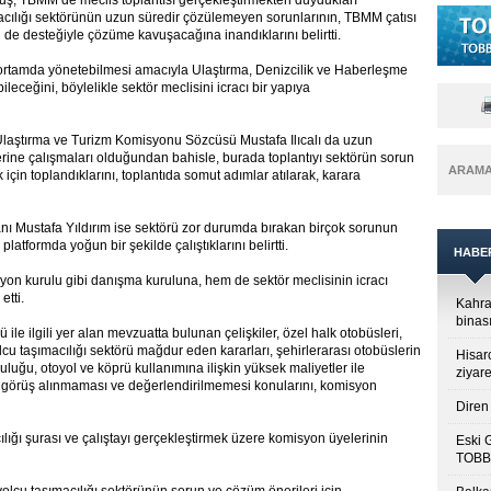
ş, TBMM’de meclis toplantısı gerçekleştirmekten duydukları
acılığı sektörünün uzun süredir çözülemeyen sorunlarının, TBMM çatısı
n de desteğiyle çözüme kavuşacağına inandıklarını belirtti.
 ortamda yönetebilmesi amacıyla Ulaştırma, Denizcilik ve Haberleşme
leceğini, böylelikle sektör meclisini icracı bir yapıya
 Ulaştırma ve Turizm Komisyonu Sözcüsü Mustafa Ilıcalı da uzun
erine çalışmaları olduğundan bahisle, burada toplantıyı sektörün sorun
ARAM
çin toplandıklarını, toplantıda somut adımlar atılarak, karara
nı Mustafa Yıldırım ise sektörü zor durumda bırakan birçok sorunun
tformda yoğun bir şekilde çalıştıklarını belirtti.
HABE
asyon kurulu gibi danışma kuruluna, hem de sektör meclisinin icracı
etti.
Kahra
binası
 ile ilgili yer alan mevzuatta bulunan çelişkiler, özel halk otobüsleri,
u taşımacılığı sektörü mağdur eden kararları, şehirlerarası otobüslerin
Hisar
uğu, otoyol ve köprü kullanımına ilişkin yüksek maliyetler ile
ziyare
n görüş alınmaması ve değerlendirilmemesi konularını, komisyon
Diren 
cılığı şurası ve çalıştayı gerçekleştirmek üzere komisyon üyelerinin
Eski 
TOBB’