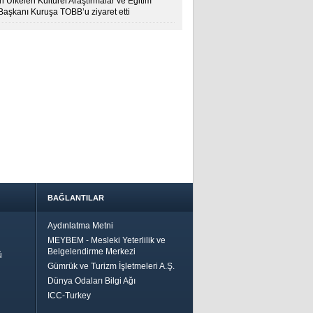
 Ülkeleri Kültürel Araştırmalar ve Eğitim
 Başkanı Kuruşa TOBB’u ziyaret etti
BAĞLANTILAR
Aydınlatma Metni
MEYBEM - Mesleki Yeterlilik ve
Belgelendirme Merkezi
ü
Gümrük ve Turizm İşletmeleri A.Ş.
Dünya Odaları Bilgi Ağı
ICC-Turkey