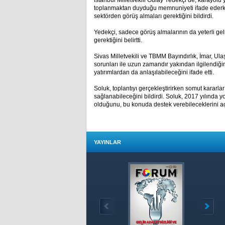
İstanbul Milletvekili Gülay Yedekçi de, karayolu 
toplanmaktan duyduğu memnuniyeti ifade ederke
sektörden görüş almaları gerektiğini bildirdi.
Yedekçi, sadece görüş almalarının da yeterli ge
gerektiğini belirtti.
Sivas Milletvekili ve TBMM Bayındırlık, İmar, 
sorunları ile uzun zamandır yakından ilgilendiğin
yatırımlardan da anlaşılabileceğini ifade etti.
Soluk, toplantıyı gerçekleştirirken somut kararla
sağlanabileceğini bildirdi. Soluk, 2017 yılında yo
olduğunu, bu konuda destek verebileceklerini aç
YAYINLAR