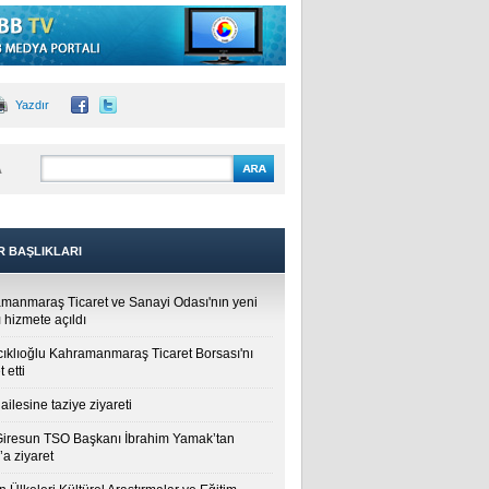
Yazdır
A
R BAŞLIKLARI
manmaraş Ticaret ve Sanayi Odası'nın yeni
 hizmete açıldı
cıklıoğlu Kahramanmaraş Ticaret Borsası'nı
t etti
ailesine taziye ziyareti
Giresun TSO Başkanı İbrahim Yamak’tan
a ziyaret