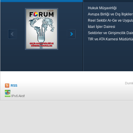
Hukuk Müşavirliği
Avrupa Birliği ve Dış İlişkile
Reel Sektör Ar-Ge ve Uygul
İdari İşler Dairesi
Sektörler ve Girişimcilik Dai
TIR ve ATA Karnesi Müdürl
Özetle TOBB
Ekonomik R
Dumlu
RSS
IPv6 Aktif