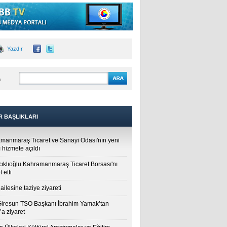
Yazdır
A
R BAŞLIKLARI
manmaraş Ticaret ve Sanayi Odası'nın yeni
 hizmete açıldı
cıklıoğlu Kahramanmaraş Ticaret Borsası'nı
t etti
ailesine taziye ziyareti
Giresun TSO Başkanı İbrahim Yamak’tan
a ziyaret