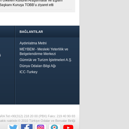
 Ülkeleri Kültürel Araştırmalar ve Eğitim
 Başkanı Kuruşa TOBB’u ziyaret etti
BAĞLANTILAR
Aydınlatma Metni
MEYBEM - Mesleki Yeterlilik ve
Belgelendirme Merkezi
ü
Gümrük ve Turizm İşletmeleri A.Ş.
Dünya Odaları Bilgi Ağı
ICC-Turkey
Bir
ha İyi
 İçin
riler-
ARA Tel:+90(312) 218 20 00 (PBX) Faks: 219 40 90-93
akkı saklıdır.© 2010 Türkiye Odalar ve Borsalar Birliği