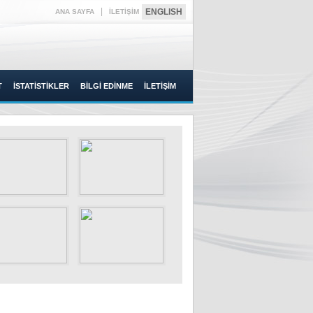
|
ENGLISH
ANA SAYFA
İLETİŞİM
T
İSTATİSTİKLER
BİLGİ EDİNME
İLETİŞİM