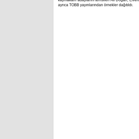
kaymakam adaylarını temsilen Ali Doğan, Elverdi’
ayrıca TOBB yayınlarından örnekler dağıtıldı.