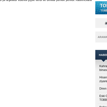
ye teşekkür ederek çiçek verdi ve birlikte yemek yenildi. Katılımcılara
ARAM
HABE
Kahra
binası
Hisar
ziyare
Diren 
Eski 
TOBB’