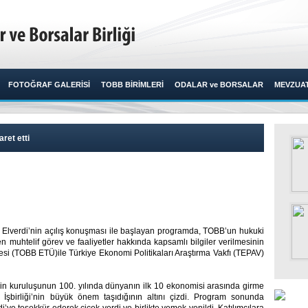
FOTOĞRAF GALERİSİ
TOBB BİRİMLERİ
ODALAR ve BORSALAR
MEVZUA
et etti
 Elverdi’nin açılış konuşması ile başlayan programda, TOBB’un hukuki
n muhtelif görev ve faaliyetler hakkında kapsamlı bilgiler verilmesinin
si (TOBB ETÜ)ile Türkiye Ekonomi Politikaları Araştırma Vakfı (TEPAV)
n kuruluşunun 100. yılında dünyanın ilk 10 ekonomisi arasında girme
 İşbirliği’nin büyük önem taşıdığının altını çizdi. Program sonunda