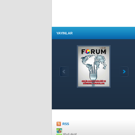
YAYINLAR
Özet
RSS
IPv6 Aktif