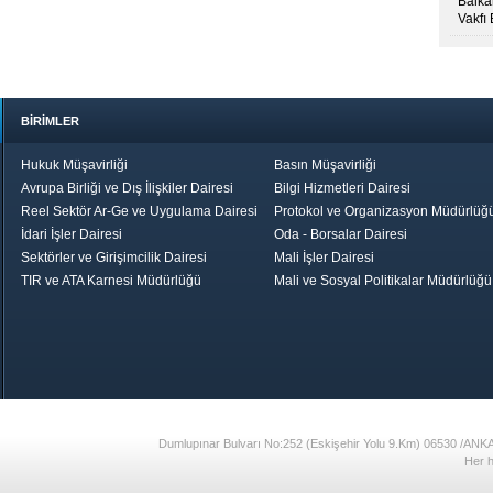
Balkan
Vakfı
BİRİMLER
Hukuk Müşavirliği
Basın Müşavirliği
Avrupa Birliği ve Dış İlişkiler Dairesi
Bilgi Hizmetleri Dairesi
Reel Sektör Ar-Ge ve Uygulama Dairesi
Protokol ve Organizasyon Müdürlüğ
İdari İşler Dairesi
Oda - Borsalar Dairesi
Sektörler ve Girişimcilik Dairesi
Mali İşler Dairesi
TIR ve ATA Karnesi Müdürlüğü
Mali ve Sosyal Politikalar Müdürlüğü
le TOBB
Ekonomik Rapor
Hizmet Şeref
Daha İyi 
Belgesi ve Plaket
Gelecek, Da
Töreni
Bir Türkiye
Görüş ve Öne
17
Dumlupınar Bulvarı No:252 (Eskişehir Yolu 9.Km) 06530 /ANK
Her h