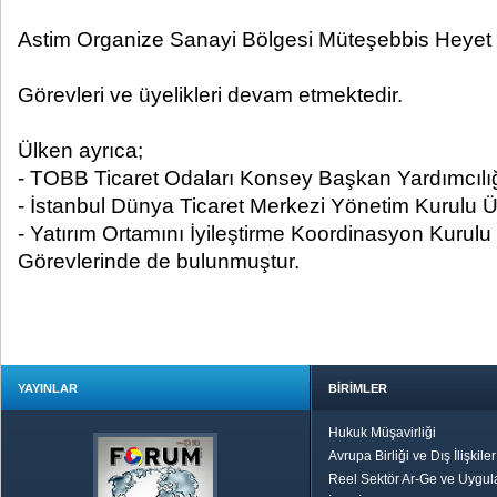
Astim Organize Sanayi Bölgesi Müteşebbis Heyet Ü
Görevleri ve üyelikleri devam etmektedir.
Ülken ayrıca;
- TOBB Ticaret Odaları Konsey Başkan Yardımcılığ
- İstanbul Dünya Ticaret Merkezi Yönetim Kurulu Üy
- Yatırım Ortamını İyileştirme Koordinasyon Kurulu 
Görevlerinde de bulunmuştur.
YAYINLAR
BİRİMLER
Hukuk Müşavirliği
Avrupa Birliği ve Dış İlişkile
Reel Sektör Ar-Ge ve Uygul