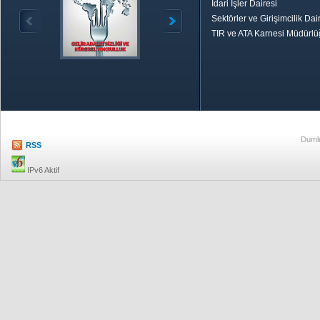
İdari İşler Dairesi
Sektörler ve Girişimcilik Dai
TIR ve ATA Karnesi Müdürl
Özetle TOBB
Ekonomik R
Dumlu
RSS
IPv6 Aktif