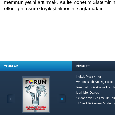
memnuniyetini arttırmak, Kalite Yönetim Sisteminin
etkinliğinin sürekli iyileştirilmesini sağlamaktır.
YAYINLAR
BİRİMLER
Hukuk Müşavirliği
Avrupa Birliği ve Dış İlişkile
Reel Sektör Ar-Ge ve Uygul
İdari İşler Dairesi
Sektörler ve Girişimcilik Dai
TIR ve ATA Karnesi Müdürl