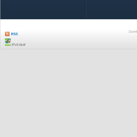
Özetle TOBB
Ekonomik R
Dumlu
RSS
IPv6 Aktif