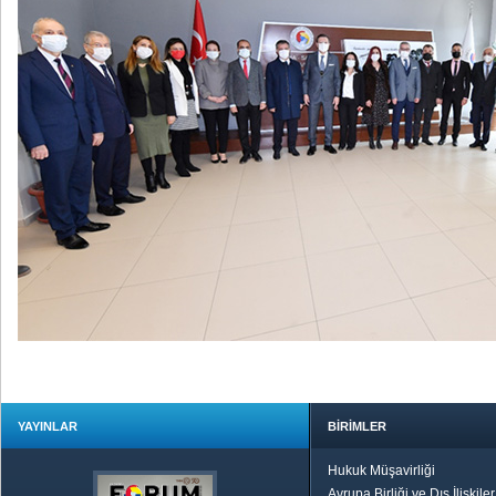
YAYINLAR
BİRİMLER
Hukuk Müşavirliği
Avrupa Birliği ve Dış İlişkile