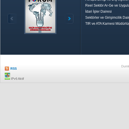
Reel Sektör Ar-Ge ve Uygul
İdari İşler Dairesi
Sektörler ve Girişimcilik Dai
TIR ve ATA Karnesi Müdürl
Özetle TOBB
Ekonomik R
Dumlu
RSS
IPv6 Aktif