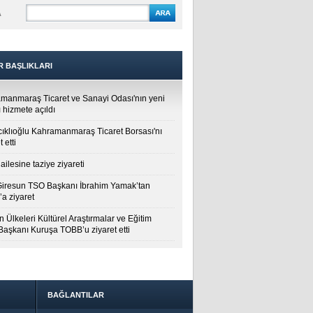
A
R BAŞLIKLARI
manmaraş Ticaret ve Sanayi Odası'nın yeni
 hizmete açıldı
cıklıoğlu Kahramanmaraş Ticaret Borsası'nı
t etti
ailesine taziye ziyareti
Giresun TSO Başkanı İbrahim Yamak’tan
a ziyaret
 Ülkeleri Kültürel Araştırmalar ve Eğitim
 Başkanı Kuruşa TOBB’u ziyaret etti
BAĞLANTILAR