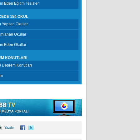
 Eden Eğitim Tesisleri
LÇEDE 154 OKUL
şı Yapılan Okullar
mlanan Okullar
m Eden Okullar
EM KONUTLARI
 Deprem Konutları
im
Yazdır