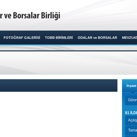
FOTOĞRAF GALERİSİ
TOBB BİRİMLERİ
ODALAR ve BORSALAR
MEVZUA
İnşaa
Görev
81 İLD
Açılı
Tamam