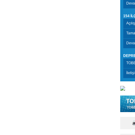
Devam
154 İ
Açılı
Tama
Deva
DEPR
TOBB
İletiş