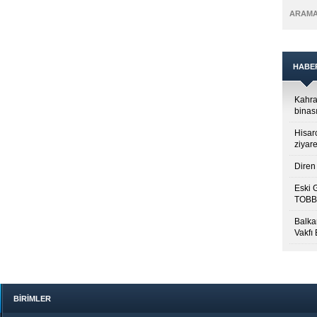
ARAM
HABE
Kahra
binası
Hisar
ziyare
Diren 
Eski 
TOBB’
Balkan
Vakfı
BİRİMLER