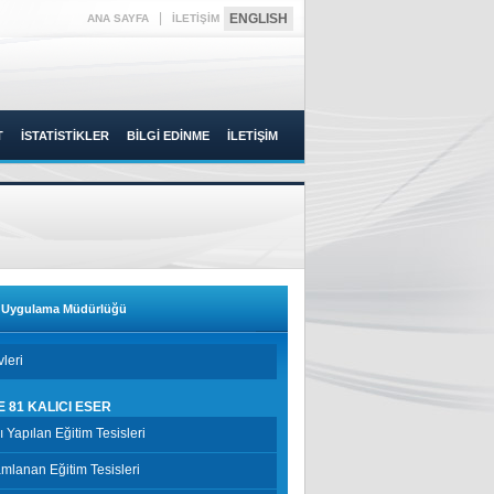
|
ENGLISH
ANA SAYFA
İLETİŞİM
T
İSTATİSTİKLER
BİLGİ EDİNME
İLETİŞİM
t Uygulama Müdürlüğü
leri
E 81 KALICI ESER
şı Yapılan Eğitim Tesisleri
lanan Eğitim Tesisleri