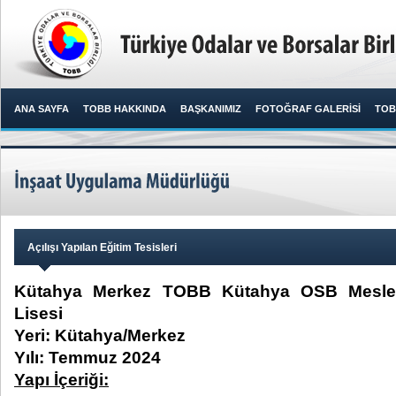
ANA SAYFA
TOBB HAKKINDA
BAŞKANIMIZ
FOTOĞRAF GALERİSİ
TOB
Açılışı Yapılan Eğitim Tesisleri
Kütahya Merkez TOBB Kütahya OSB Meslek
Lisesi
Yeri: Kütahya/Merkez
Yılı: Temmuz 2024
Yapı İçeriği: