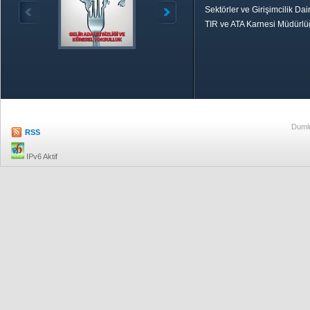
Sektörler ve Girişimcilik Dai
TIR ve ATA Karnesi Müdürl
Özetle TOBB
Ekonomik R
Dumlu
RSS
IPv6 Aktif