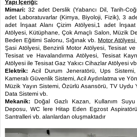
Yapı İçeriği:
Mimari:
32 adet Derslik (Yabancı Dil, Tarih-Coğra
adet Laboratuvarlar (Kimya, Biyoloji, Fizik), 3 ad
adet İnşaat Alanı Çizim Atölyesi,1 adet İnşaat 
Atölyesi, Kütüphane, Çok Amaçlı Salon, Müzik Dersl
Beden Eğitimi Salonu, Sığınak vb.
Motor Atölyesi
Şasi Atölyesi, Benzinli Motor Atölyesi, Tesisat ve 
Tesisat ve Havalandırma Atölyesi, Tesisat Ka
Atölyesi ile Tesisat Gaz Yakıcı Cihazlar Atölyesi vb
Elektrik:
Acil Durum Jeneratörü, Ups Sistemi, 
Kameralı Güvenlik Sistemi, Acil Aydınlatma ve Yö
Müzik Yayın Sistemi, Özürlü Asansörü, TV Uydu Y
Data Sistemi vb.
Mekanik:
Doğal Gazlı Kazan, Kullanım Suyu
Deposu, WC lere Hitap Eden Egzost Aspiratörü
Santralleri vb. alanlardan oluşmaktadır