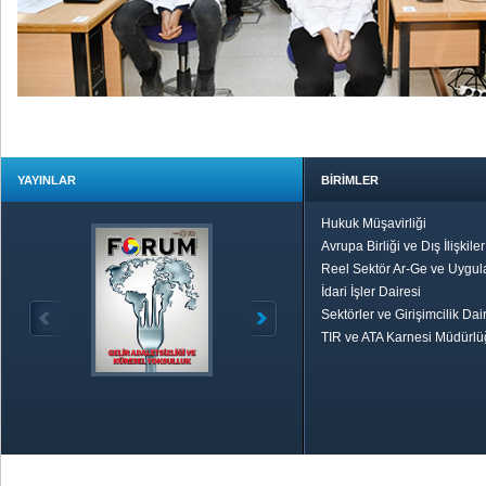
YAYINLAR
BİRİMLER
Hukuk Müşavirliği
Avrupa Birliği ve Dış İlişkile
Reel Sektör Ar-Ge ve Uygul
İdari İşler Dairesi
Sektörler ve Girişimcilik Dai
TIR ve ATA Karnesi Müdürl
Özetle TOBB
Ekonomik R