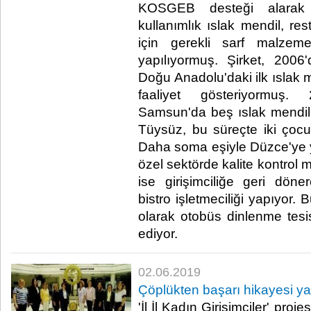
KOSGEB desteği alarak 
kullanımlık ıslak mendil, res
için gerekli sarf malzeme
yapılıyormuş. Şirket, 200
Doğu Anadolu'daki ilk ıslak m
faaliyet gösteriyormuş
Samsun'da beş ıslak mendil 
Tüysüz, bu süreçte iki çocu
Daha soma eşiyle Düzce'ye 
özel sektörde kalite kontrol
ise girişimciliğe geri dön
bistro işletmeciliği yapıyor. 
olarak otobüs dinlenme tesis
ediyor. ​
02.06.2019
Çöplükten başarı hikayesi yar
'İl İl Kadın Girişimciler' proj