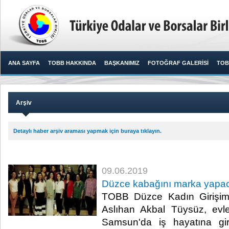
ANA SAYFA
TOBB HAKKINDA
BAŞKANIMIZ
FOTOĞRAF GALERİSİ
TOB
Arşiv
Detaylı haber arşiv araması yapmak için buraya tıklayın.
09.06.2019
Düzce kabağını marka yapac
TOBB Düzce Kadın Girişim
Aslıhan Akbal Tüysüz, evle
Samsun'da iş hayatına gir