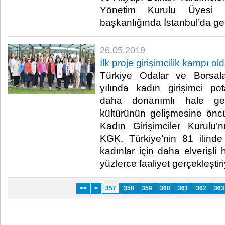
Yönetim Kurulu Üyesi C
başkanlığında İstanbul’da gerçe
26.05.2019
İlk proje girişimcilik kampı ol
Türkiye Odalar ve Borsala
yılında kadın girişimci potan
daha donanımlı hale getir
kültürünün gelişmesine ön
Kadın Girişimciler Kurul
KGK, Türkiye’nin 81 ilinde g
kadınlar için daha elverişli 
yüzlerce faaliyet gerçekleştiriy
<<
<
357
358
359
360
361
362
363