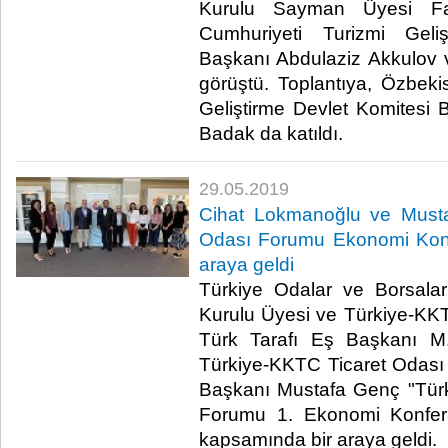
Kurulu Sayman Üyesi Fa
Cumhuriyeti Turizmi Geli
Başkanı Abdulaziz Akkulov 
görüştü. Toplantıya, Özbeki
Geliştirme Devlet Komitesi
Badak da katıldı.​
29.05.2019
Cihat Lokmanoğlu ve Must
Odası Forumu Ekonomi Konf
araya geldi
Türkiye Odalar ve Borsalar
Kurulu Üyesi ve Türkiye-KK
Türk Tarafı Eş Başkanı M
Türkiye-KKTC Ticaret Odas
Başkanı Mustafa Genç "Tür
Forumu 1. Ekonomi Konferan
kapsamında bir araya geldi.​