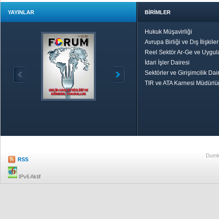
YAYINLAR
BİRİMLER
Hukuk Müşavirliği
Avrupa Birliği ve Dış İlişkile
Reel Sektör Ar-Ge ve Uygul
İdari İşler Dairesi
Sektörler ve Girişimcilik Dai
TIR ve ATA Karnesi Müdürl
Özetle TOBB
Ekonomik R
Dumlu
RSS
IPv6 Aktif