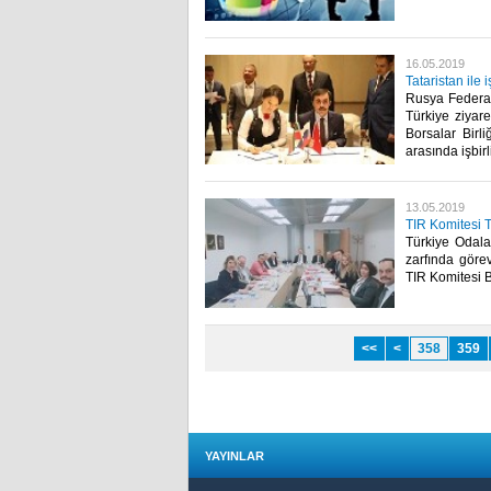
16.05.2019
Tataristan ile 
Rusya Federa
Türkiye ziya
Borsalar Birl
arasında işbirl
13.05.2019
TIR Komitesi 
Türkiye Odalar
zarfında göre
TIR Komitesi B
<<
<
358
359
YAYINLAR