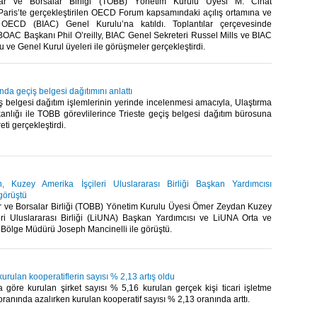
lar ve Borsalar Birliği (TOBB) Yönetim Kurulu Üyesi M. Cihat
aris’te gerçekleştirilen OECD Forum kapsamındaki açılış ortamına ve
OECD (BIAC) Genel Kurulu’na katıldı. Toplantılar çerçevesinde
OAC Başkanı Phil O’reilly, BIAC Genel Sekreteri Russel Mills ve BIAC
 ve Genel Kurul üyeleri ile görüşmeler gerçekleştirdi.​
nda geçiş belgesi dağıtımını anlattı
 belgesi dağıtım işlemlerinin yerinde incelenmesi amacıyla, Ulaştırma
anlığı ile TOBB görevlilerince Trieste geçiş belgesi dağıtım bürosuna
ti gerçekleştirdi.​
 Kuzey Amerika İşçileri Uluslararası Birliği Başkan Yardımcısı
 görüştü
r ve Borsalar Birliği (TOBB) Yönetim Kurulu Üyesi Ömer Zeydan Kuzey
eri Uluslararası Birliği (LiUNA) Başkan Yardımcısı ve LiUNA Orta ve
ölge Müdürü Joseph Mancinelli ile görüştü. ​
urulan kooperatiflerin sayısı % 2,13 artış oldu
 göre kurulan şirket sayısı % 5,16 kurulan gerçek kişi ticari işletme
oranında azalırken kurulan kooperatif sayısı % 2,13 oranında arttı. ​