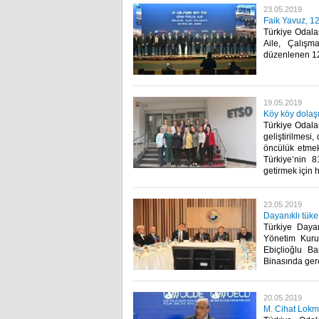
23.05.2019
Faik Yavuz, 12
Türkiye Odala
Aile, Çalışm
düzenlenen 12.
19.05.2019
Köy köy dolaşıp
Türkiye Odalar
geliştirilmesi
öncülük etme
Türkiye’nin 8
getirmek için h
23.05.2019
Dayanıklı tüke
Türkiye Dayan
Yönetim Kuru
Ebiçlioğlu Ba
Binasında gerçe
20.05.2019
M. Cihat Lokm