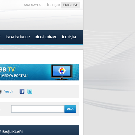
|
ENGLISH
ANA SAYFA
İLETİŞİM
T
İSTATİSTİKLER
BİLGİ EDİNME
İLETİŞİM
Yazdır
A
R BAŞLIKLARI