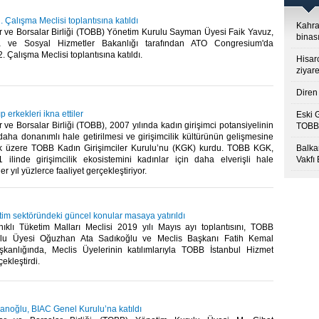
. Çalışma Meclisi toplantısına katıldı
Kahra
r ve Borsalar Birliği (TOBB) Yönetim Kurulu Sayman Üyesi Faik Yavuz,
binası
a ve Sosyal Hizmetler Bakanlığı tarafından ATO Congresium'da
 Çalışma Meclisi toplantısına katıldı.​
Hisar
ziyare
Diren 
 erkekleri ikna ettiler
Eski 
 ve Borsalar Birliği (TOBB), 2007 yılında kadın girişimci potansiyelinin
TOBB’
, daha donanımlı hale getirilmesi ve girişimcilik kültürünün gelişmesine
k üzere TOBB Kadın Girişimciler Kurulu’nu (KGK) kurdu. TOBB KGK,
Balkan
1 ilinde girişimcilik ekosistemini kadınlar için daha elverişli hale
Vakfı
er yıl yüzlerce faaliyet gerçekleştiriyor.​
tim sektöründeki güncel konular masaya yatırıldı
ıklı Tüketim Malları Meclisi 2019 yılı Mayıs ayı toplantısını, TOBB
lu Üyesi Oğuzhan Ata Sadıkoğlu ve Meclis Başkanı Fatih Kemal
şkanlığında, Meclis Üyelerinin katılımlarıyla TOBB İstanbul Hizmet
kleştirdi. ​
anoğlu, BIAC Genel Kurulu’na katıldı