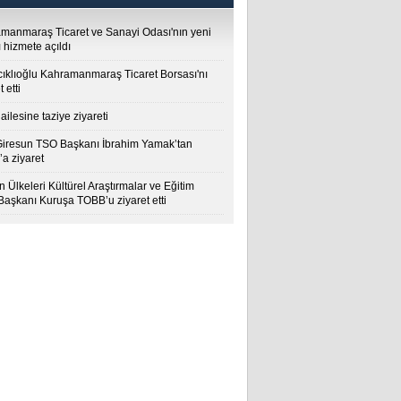
manmaraş Ticaret ve Sanayi Odası'nın yeni
 hizmete açıldı
cıklıoğlu Kahramanmaraş Ticaret Borsası'nı
t etti
ailesine taziye ziyareti
Giresun TSO Başkanı İbrahim Yamak’tan
a ziyaret
 Ülkeleri Kültürel Araştırmalar ve Eğitim
 Başkanı Kuruşa TOBB’u ziyaret etti