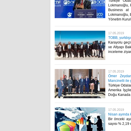
Türkiye Oda
Lokmanoğlu, P
Business at 
Lokmanoğlu, B
Yönetim Kurulu
17.05.2019
TOBB, yurtdışı
Karayolu geçiş
ve Altyapı Bak
inceleme ziyare
17.05.2019
Ömer Zeydan,
Mancinelli ile
Türkiye Odala
Amerika İşçil
Doğu Kanada B
17.05.2019
Nisan ayında k
Bir önceki aya
sayısı % 2,19 