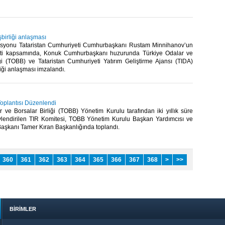
işbirliği anlaşması
syonu Tataristan Cumhuriyeti Cumhurbaşkanı Rustam Minnihanov’un
reti kapsamında, Konuk Cumhurbaşkanı huzurunda Türkiye Odalar ve
iği (TOBB) ve Tataristan Cumhuriyeti Yatırım Geliştirme Ajansı (TIDA)
iği anlaşması imzalandı.​
Toplantısı Düzenlendi
 ve Borsalar Birliği (TOBB) Yönetim Kurulu tarafından iki yıllık süre
vlendirilen TIR Komitesi, TOBB Yönetim Kurulu Başkan Yardımcısı ve
aşkanı Tamer Kıran Başkanlığında toplandı.​​
360
361
362
363
364
365
366
367
368
>
>>
BİRİMLER