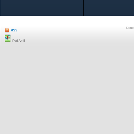
Özetle TOBB
Ekonomik R
Dumlu
RSS
IPv6 Aktif