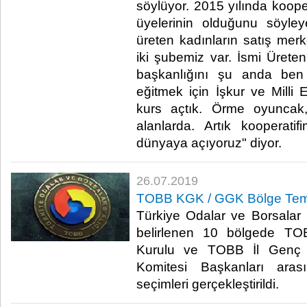
söylüyor. 2015 yılında kooper
üyelerinin olduğunu söyle
üreten kadınların satış mer
iki şubemiz var. İsmi Üreten
başkanlığını şu anda ben 
eğitmek için İşkur ve Milli 
kurs açtık. Örme oyuncak,
alanlarda. Artık kooperati
dünyaya açıyoruz" diyor.​
26.07.2019
TOBB KGK / GGK Bölge Temsilc
Türkiye Odalar ve Borsalar B
belirlenen 10 bölgede TOB
Kurulu ve TOBB İl Genç Gi
Komitesi Başkanları arası
seçimleri gerçekleştirildi.​