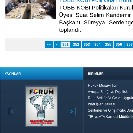
TOBB KOBİ Politikaları Kurul
TOBB KOBİ Politikaları Kur
Üyesi Suat Selim Kandemir
Başkanı Süreyya Serdengeçt
toplandı. ​
<<
<
351
352
353
354
355
356
357
YAYINLAR
BİRİMLER
Hukuk Müşavirliği
Avrupa Birliği ve Dış İlişkile
Reel Sektör Ar-Ge ve Uygul
İdari İşler Dairesi
Sektörler ve Girişimcilik Dai
TIR ve ATA Karnesi Müdürl