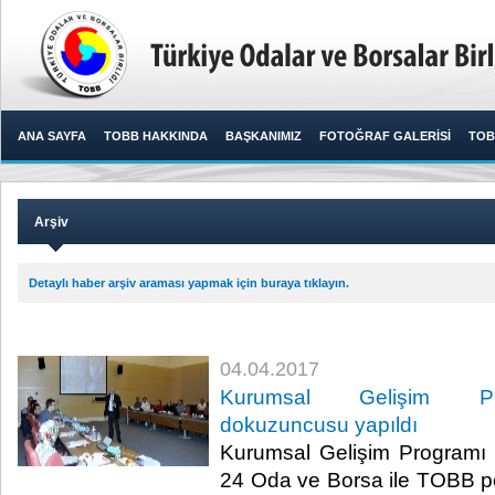
ANA SAYFA
TOBB HAKKINDA
BAŞKANIMIZ
FOTOĞRAF GALERİSİ
TOB
Arşiv
Detaylı haber arşiv araması yapmak için buraya tıklayın.
04.04.2017
Kurumsal Gelişim Prog
dokuzuncusu yapıldı
Kurumsal Gelişim Programı 
24 Oda ve Borsa ile TOBB pers