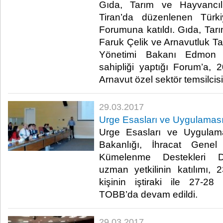
Gıda, Tarım ve Hayvancılı
Tiran’da düzenlenen Türki
Forumuna katıldı. Gıda, Tar
Faruk Çelik ve Arnavutluk Ta
Yönetimi Bakanı Edmon Pa
sahipliği yaptığı Forum’a,
Arnavut özel sektör temsilcisi k
29.03.2017
Urge Esasları ve Uygulaması
Urge Esasları ve Uygulama
Bakanlığı, İhracat Gene
Kümelenme Destekleri Da
uzman yetkilinin katılımı
kişinin iştiraki ile 27-28
TOBB’da devam edildi.​
29.03.2017