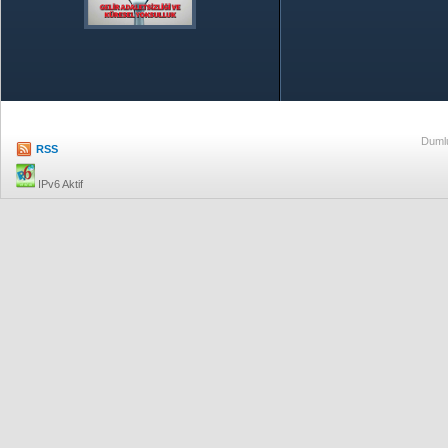
Özetle TOBB
Ekonomik R
Dumlu
RSS
IPv6 Aktif