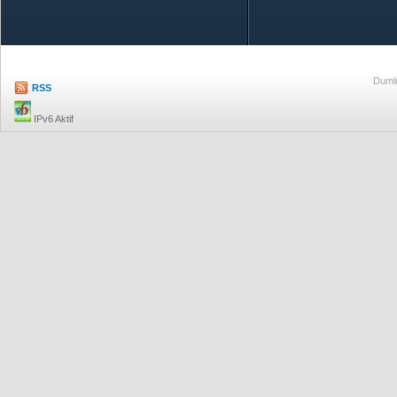
Özetle TOBB
Ekonomik R
Dumlu
RSS
IPv6 Aktif