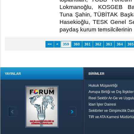
Lokmanoğlu, KOSGEB Baş
Tuna Şahin, TÜBİTAK Başk
Hasekioğlu, TESK Genel Sek
paydaş kurum temsilcilerinin ka
<<
<
359
360
361
362
363
364
365
YAYINLAR
BİRİMLER
Hukuk Müşavirliği
Avrupa Birliği ve Dış İlişkile
Reel Sektör Ar-Ge ve Uygul
İdari İşler Dairesi
Sektörler ve Girişimcilik Dai
TIR ve ATA Karnesi Müdürl