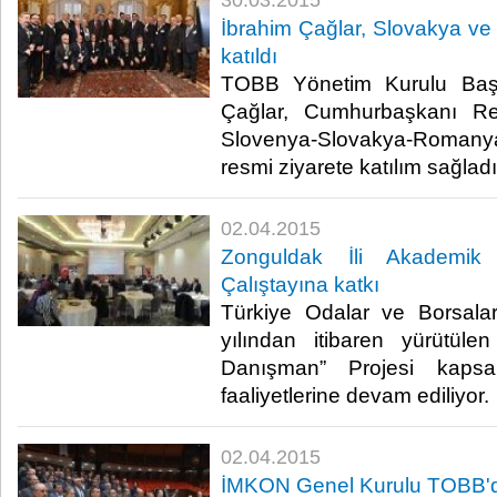
30.03.2015
İbrahim Çağlar, Slovakya ve
katıldı
TOBB Yönetim Kurulu Başk
Çağlar, Cumhurbaşkanı Re
Slovenya-Slovakya-Romany
resmi ziyarete katılım sağladı.
02.04.2015
Zonguldak İli Akademik
Çalıştayına katkı
Türkiye Odalar ve Borsalar
yılından itibaren yürütül
Danışman” Projesi kapsa
faaliyetlerine devam ediliyor.​​
02.04.2015
İMKON Genel Kurulu TOBB'd