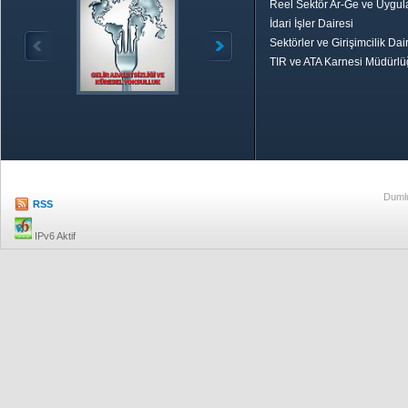
Reel Sektör Ar-Ge ve Uygul
İdari İşler Dairesi
Sektörler ve Girişimcilik Dai
TIR ve ATA Karnesi Müdürl
Özetle TOBB
Ekonomik R
Dumlu
RSS
IPv6 Aktif