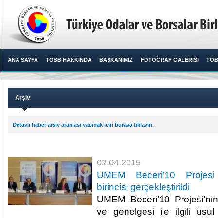
ANA SAYFA
TOBB HAKKINDA
BAŞKANIMIZ
FOTOĞRAF GALERİSİ
TOB
Arşiv
Detaylı haber arşiv araması yapmak için buraya tıklayın.
02.04.2015
UMEM Beceri’10 Projesi 
birincisi gerçekleştirildi
UMEM Beceri’10 Projesi’nin
ve genelgesi ile ilgili usul