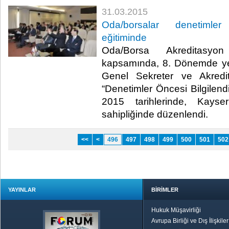
31.03.2015
Oda/borsalar denetimler
eğitiminde
Oda/Borsa Akreditasyon
kapsamında, 8. Dönemde ye
Genel Sekreter ve Akredit
“Denetimler Öncesi Bilgilend
2015 tarihlerinde, Kayse
sahipliğinde düzenlendi.​
<<
<
496
497
498
499
500
501
502
YAYINLAR
BİRİMLER
Hukuk Müşavirliği
Avrupa Birliği ve Dış İlişkile