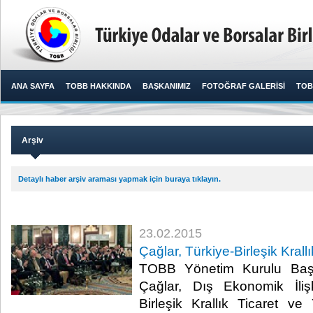
ANA SAYFA
TOBB HAKKINDA
BAŞKANIMIZ
FOTOĞRAF GALERİSİ
TOB
Arşiv
Detaylı haber arşiv araması yapmak için buraya tıklayın.
23.02.2015
Çağlar, Türkiye-Birleşik Krall
TOBB Yönetim Kurulu Başk
Çağlar, Dış Ekonomik İliş
Birleşik Krallık Ticaret ve Y