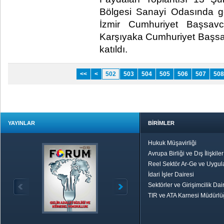
Bölgesi Sanayi Odasında gerç
İzmir Cumhuriyet Başsav
Karşıyaka Cumhuriyet Başsa
katıldı.​
<<
<
502
503
504
505
506
507
508
YAYINLAR
BİRİMLER
Hukuk Müşavirliği
Avrupa Birliği ve Dış İlişkile
Reel Sektör Ar-Ge ve Uygul
İdari İşler Dairesi
Sektörler ve Girişimcilik Dai
TIR ve ATA Karnesi Müdürl