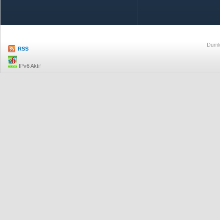
Özetle TOBB
Ekonomik R
Dumlu
RSS
IPv6 Aktif