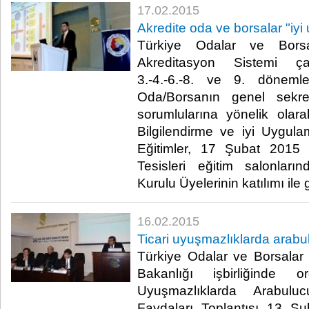
17.02.2015
Akredite oda ve borsalar "iyi
Türkiye Odalar ve Borsal
Akreditasyon Sistemi ça
3.-4.-6.-8. ve 9. döneml
Oda/Borsanın genel sekret
sorumlularına yönelik olar
Bilgilendirme ve iyi Uygulam
Eğitimler, 17 Şubat 2015
Tesisleri eğitim salonlar
Kurulu Üyelerinin katılımı ile ge
16.02.2015
Ticari uyuşmazlıklarda arabulu
Türkiye Odalar ve Borsalar 
Bakanlığı işbirliğinde o
Uyuşmazlıklarda Arabul
Faydaları Toplantısı 13 Ş