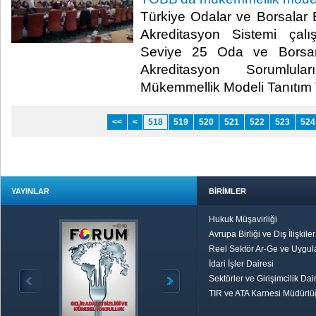
Türkiye Odalar ve Borsalar 
Akreditasyon Sistemi çal
Seviye 25 Oda ve Borsan
Akreditasyon Sorumlul
Mükemmellik Modeli Tanıtım To
<<
<
518
519
520
521
522
523
524
YAYINLAR
BİRİMLER
Hukuk Müşavirliği
Avrupa Birliği ve Dış İlişkile
Reel Sektör Ar-Ge ve Uygul
İdari İşler Dairesi
Sektörler ve Girişimcilik Dai
TIR ve ATA Karnesi Müdürl