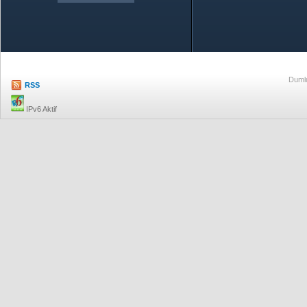
Özetle TOBB
Ekonomik R
Dumlu
RSS
IPv6 Aktif