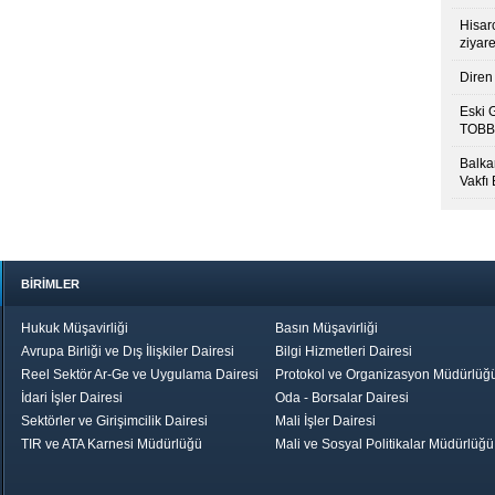
Hisar
ziyare
Diren 
Eski 
TOBB’
Balkan
Vakfı
BİRİMLER
Hukuk Müşavirliği
Basın Müşavirliği
Avrupa Birliği ve Dış İlişkiler Dairesi
Bilgi Hizmetleri Dairesi
Reel Sektör Ar-Ge ve Uygulama Dairesi
Protokol ve Organizasyon Müdürlüğ
İdari İşler Dairesi
Oda - Borsalar Dairesi
Sektörler ve Girişimcilik Dairesi
Mali İşler Dairesi
TIR ve ATA Karnesi Müdürlüğü
Mali ve Sosyal Politikalar Müdürlüğü