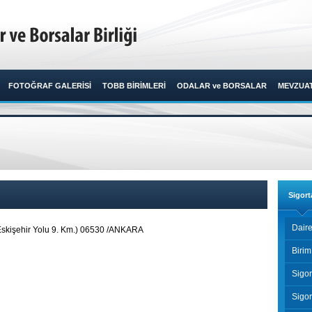
FOTOĞRAF GALERİSİ
TOBB BİRİMLERİ
ODALAR ve BORSALAR
MEVZUA
Sigort
Daire
Eskişehir Yolu 9. Km.) 06530 /ANKARA
Birim
Sigor
Sigor