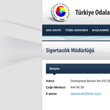
ANA SAYFA
TOBB HAKKINDA
BAŞKANIMIZ
İletişim
Adres
Dumlupınar Bulvarı No:252 (
Çağrı Merkezi
444 95 59
E-posta
sigortacilik@tobb.org.tr