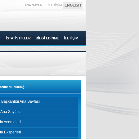
|
ENGLISH
ANA SAYFA
İLETİŞİM
T
İSTATİSTİKLER
BİLGİ EDİNME
İLETİŞİM
acılık Müdürlüğü
 Başkanlığı Ana Sayfası
 Ana Sayfası
ta Acenteleri
ta Eksperleri