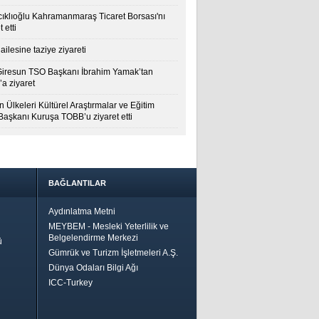
cıklıoğlu Kahramanmaraş Ticaret Borsası'nı
t etti
ailesine taziye ziyareti
Giresun TSO Başkanı İbrahim Yamak’tan
a ziyaret
 Ülkeleri Kültürel Araştırmalar ve Eğitim
 Başkanı Kuruşa TOBB’u ziyaret etti
BAĞLANTILAR
Aydınlatma Metni
MEYBEM - Mesleki Yeterlilik ve
Belgelendirme Merkezi
ü
Gümrük ve Turizm İşletmeleri A.Ş.
Dünya Odaları Bilgi Ağı
ICC-Turkey