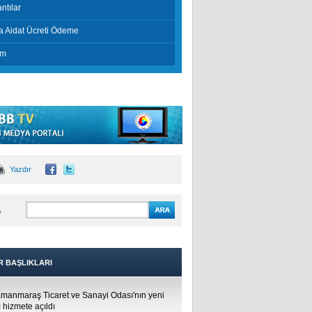
ntılar
a Aidat Ücreti Ödeme
im
Yazdır
A
R BAŞLIKLARI
manmaraş Ticaret ve Sanayi Odası'nın yeni
 hizmete açıldı