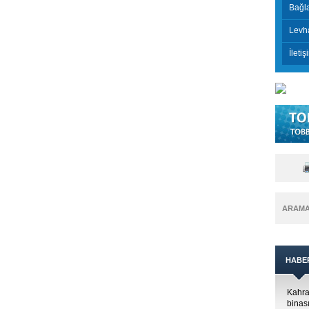
Bağla
Levh
İletiş
ARAM
HABE
Kahra
binası