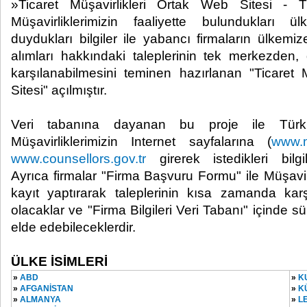
»Ticaret Müşavirlikleri Ortak Web Sitesi - Tü
Müşavirliklerimizin faaliyette bulundukları ü
duydukları bilgiler ile yabancı firmaların ülkem
alımları hakkındaki taleplerinin tek merkezden
karşılanabilmesini teminen hazırlanan "Ticaret 
Sitesi" açılmıştır.
Veri tabanına dayanan bu proje ile Türk
Müşavirliklerimizin Internet sayfalarına (
www.mu
www.counsellors.gov.tr
girerek istedikleri bilgil
Ayrıca firmalar "Firma Başvuru Formu" ile Müşavirl
kayıt yaptırarak taleplerinin kısa zamanda ka
olacaklar ve "Firma Bilgileri Veri Tabanı" içinde sü
elde edebileceklerdir.
ÜLKE İSİMLERİ
»
ABD
»
K
»
AFGANİSTAN
»
K
»
ALMANYA
»
L