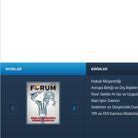
YAYINLAR
BİRİMLER
Hukuk Müşavirliği
Avrupa Birliği ve Dış İlişkile
Reel Sektör Ar-Ge ve Uygul
İdari İşler Dairesi
Sektörler ve Girişimcilik Dai
TIR ve ATA Karnesi Müdürl
Özetle TOBB
Ekonomik R