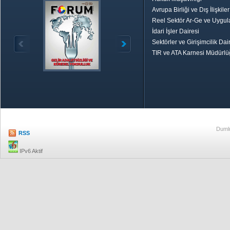
Avrupa Birliği ve Dış İlişkile
Reel Sektör Ar-Ge ve Uygul
İdari İşler Dairesi
Sektörler ve Girişimcilik Dai
TIR ve ATA Karnesi Müdürl
Özetle TOBB
Ekonomik R
Dumlu
RSS
IPv6 Aktif