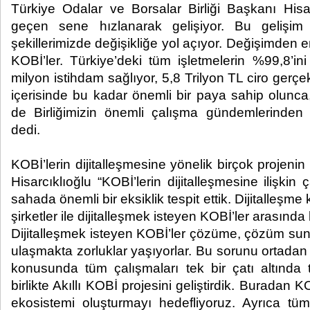
Türkiye Odalar ve Borsalar Birliği Başkanı Hisar
geçen sene hızlanarak gelişiyor. Bu gelişi
şekillerimizde değişikliğe yol açıyor. Değişimden 
KOBİ’ler. Türkiye’deki tüm işletmelerin %99,8’in
milyon istihdam sağlıyor, 5,8 Trilyon TL ciro gerçe
içerisinde bu kadar önemli bir paya sahip olunca, 
de Birliğimizin önemli çalışma gündemlerinden b
dedi.
KOBİ’lerin dijitalleşmesine yönelik birçok projen
Hisarcıklıoğlu “KOBİ’lerin dijitalleşmesine ilişki
sahada önemli bir eksiklik tespit ettik. Dijitalle
şirketler ile dijitalleşmek isteyen KOBİ’ler arasında 
Dijitalleşmek isteyen KOBİ’ler çözüme, çözüm suna
ulaşmakta zorluklar yaşıyorlar. Bu sorunu ortadan 
konusunda tüm çalışmaları tek bir çatı altında
birlikte Akıllı KOBİ projesini geliştirdik. Buradan KO
ekosistemi oluşturmayı hedefliyoruz. Ayrıca tü