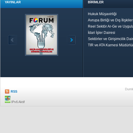
YAYINLAR
BİRİMLER
Hukuk Müşavirliği
Avrupa Birliği ve Dış İlişkile
Reel Sektör Ar-Ge ve Uygul
İdari İşler Dairesi
Sektörler ve Girişimcilik Dai
TIR ve ATA Karnesi Müdürl
Özetle TOBB
Ekonomik R
Dumlu
RSS
IPv6 Aktif