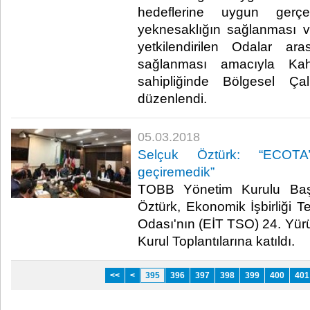
hedeflerine uygun gerçe
yeknesaklığın sağlanması v
yetkilendirilen Odalar ar
sağlanması amacıyla K
sahipliğinde Bölgesel Ça
düzenlendi.​
05.03.2018
Selçuk Öztürk: “ECOTA’
geçiremedik”
TOBB Yönetim Kurulu Baş
Öztürk, Ekonomik İşbirliği Te
Odası'nın (EİT TSO) 24. Yür
Kurul Toplantılarına katıldı. ​
<<
<
395
396
397
398
399
400
401