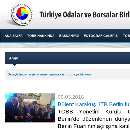
ANA SAYFA
TOBB HAKKINDA
BAŞKANIMIZ
FOTOĞRAF GALERİSİ
TOB
Arşiv
Detaylı haber arşiv araması yapmak için buraya tıklayın.
09.03.2018
Bülent Karakuş, ITB Berlin fua
TOBB Yönetim Kurulu Üy
Berlin’de düzenlenen düny
Berlin Fuarı’nın açılışına katıld