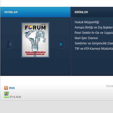
YAYINLAR
BİRİMLER
Hukuk Müşavirliği
Avrupa Birliği ve Dış İlişkile
Reel Sektör Ar-Ge ve Uygul
İdari İşler Dairesi
Sektörler ve Girişimcilik Dai
TIR ve ATA Karnesi Müdürl
Özetle TOBB
Ekonomik R
Dumlu
RSS
IPv6 Aktif