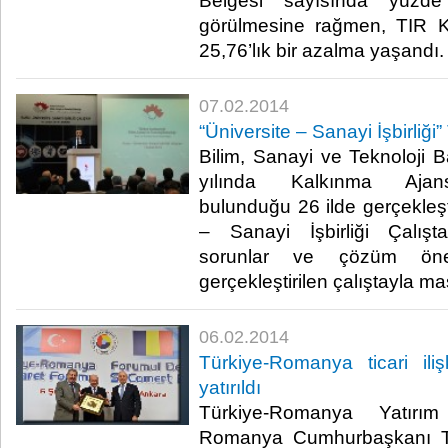
Belgesi sayısında yüzde 
görülmesine rağmen, TIR K
25,76’lık bir azalma yaşandı. 
07.02.2014
“Üniversite – Sanayi İşbirliği
Bilim, Sanayi ve Teknoloji B
yılında Kalkınma Ajansl
bulunduğu 26 ilde gerçekleşt
– Sanayi İşbirliği Çalışta
sorunlar ve çözüm öne
gerçekleştirilen çalıştayla mas
06.02.2014
Türkiye-Romanya ticari il
yatırıldı
Türkiye-Romanya Yatırı
Romanya Cumhurbaşkanı T