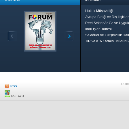
Hukuk Müşavirliği
Avrupa Birliği ve Dış İlişkile
Reel Sektör Ar-Ge ve Uygul
İdari İşler Dairesi
Sektörler ve Girişimcilik Dai
TIR ve ATA Karnesi Müdürl
Özetle TOBB
Ekonomik R
Dumlu
RSS
IPv6 Aktif