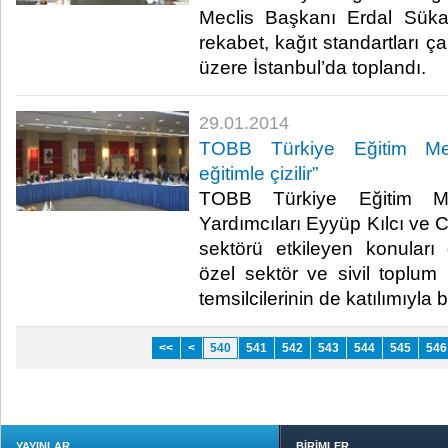
Meclis Başkanı Erdal Süka
rekabet, kağıt standartları ça
üzere İstanbul’da toplandı.​
29.01.2014
TOBB Türkiye Eğitim Mecl
eğitimle çizilir”
TOBB Türkiye Eğitim Me
Yardımcıları Eyyüp Kılcı ve
sektörü etkileyen konular
özel sektör ve sivil toplum 
temsilcilerinin de katılımıyla b
<<
<
540
541
542
543
544
545
546
YAYINLAR
BİRİMLER