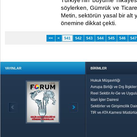
Türkiye’nin büyüme hikâyes
söylerken, Gümrük ve Ticare
Metin, sektörün yasal bir alt
önemine dikkat çekti.​
<<
<
541
542
543
544
545
546
547
YAYINLAR
BİRİMLER
Hukuk Müşavirliği
Avrupa Birliği ve Dış İlişkile
Reel Sektör Ar-Ge ve Uygul
İdari İşler Dairesi
Sektörler ve Girişimcilik Dai
TIR ve ATA Karnesi Müdürl
Özetle TOBB
Ekonomik R