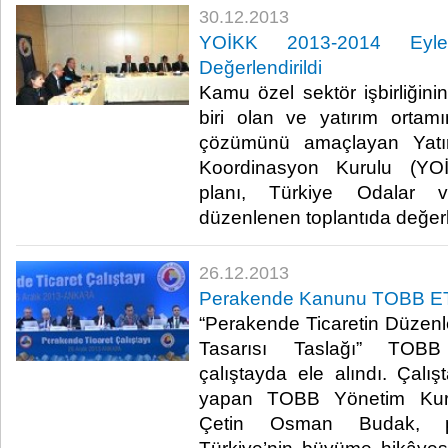
30.12.2013
YOİKK 2013-2014 Eylem
Değerlendirildi
Kamu özel sektör işbirliğini
biri olan ve yatırım ortam
çözümünü amaçlayan Yatırı
Koordinasyon Kurulu (YO
planı, Türkiye Odalar ve
düzenlenen toplantıda değerlen
26.12.2013
Perakende Kanunu TOBB ETÜ
“Perakende Ticaretin Düze
Tasarısı Taslağı” TOB
çalıştayda ele alındı. Çalış
yapan TOBB Yönetim Kuru
Çetin Osman Budak, pe