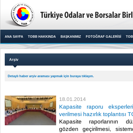
ANA SAYFA
TOBB HAKKINDA
BAŞKANIMIZ
FOTOĞRAF GALERİSİ
TOB
Arşiv
Detaylı haber arşiv araması yapmak için buraya tıklayın.
18.01.2014
Kapasite raporu eksperler
verilmesi hazırlık toplantısı 
Kapasite raporlarının dü
gözden geçirilmesi, siste