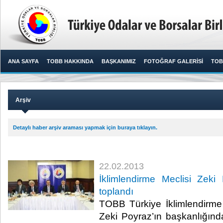
ANA SAYFA
TOBB HAKKINDA
BAŞKANIMIZ
FOTOĞRAF GALERİSİ
TOB
Arşiv
Detaylı haber arşiv araması yapmak için buraya tıklayın.
22.02.2013
İklimlendirme Meclisi Zeki
toplandı
TOBB Türkiye İklimlendirme
Zeki Poyraz’ın başkanlığın