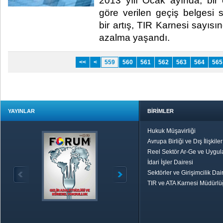
​ 2013 yılı Ocak ayında, bir
göre verilen geçiş belgesi 
bir artış, TIR Karnesi sayısı
azalma yaşandı. ​
<<
<
559
560
561
562
563
564
565
YAYINLAR
BİRİMLER
Hukuk Müşavirliği
Avrupa Birliği ve Dış İlişkile
Reel Sektör Ar-Ge ve Uygul
İdari İşler Dairesi
Sektörler ve Girişimcilik Dai
TIR ve ATA Karnesi Müdürl
Özetle TOBB
Ekonomik R