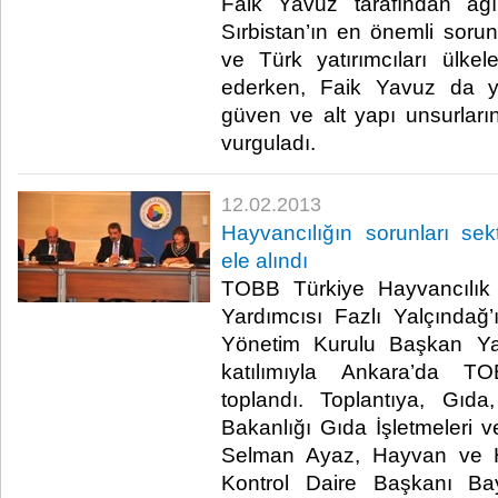
Faik Yavuz tarafından ağı
Sırbistan’ın en önemli sor
ve Türk yatırımcıları ülkele
ederken, Faik Yavuz da ya
güven ve alt yapı unsurlar
vurguladı.​ ​
12.02.2013
Hayvancılığın sorunları sekt
ele alındı
TOBB Türkiye Hayvancılık 
Yardımcısı Fazlı Yalçındağ
Yönetim Kurulu Başkan Ya
katılımıyla Ankara’da TO
toplandı. Toplantıya, Gıd
Bakanlığı Gıda İşletmeleri
Selman Ayaz, Hayvan ve H
Kontrol Daire Başkanı Bay