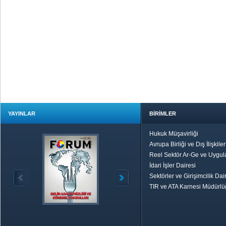
YAYINLAR
BİRİMLER
Hukuk Müşavirliği
Avrupa Birliği ve Dış İlişkile
Reel Sektör Ar-Ge ve Uygul
İdari İşler Dairesi
Sektörler ve Girişimcilik Dai
TIR ve ATA Karnesi Müdürl
Özetle TOBB
Ekonomik R