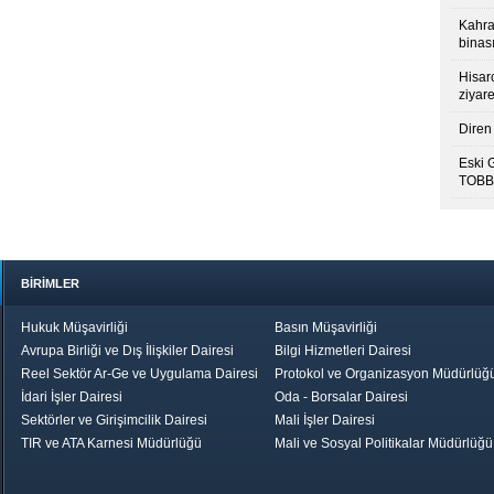
Kahra
binası
Hisar
ziyare
Diren 
Eski 
TOBB’
BİRİMLER
Hukuk Müşavirliği
Basın Müşavirliği
Avrupa Birliği ve Dış İlişkiler Dairesi
Bilgi Hizmetleri Dairesi
Reel Sektör Ar-Ge ve Uygulama Dairesi
Protokol ve Organizasyon Müdürlüğ
İdari İşler Dairesi
Oda - Borsalar Dairesi
Sektörler ve Girişimcilik Dairesi
Mali İşler Dairesi
TIR ve ATA Karnesi Müdürlüğü
Mali ve Sosyal Politikalar Müdürlüğü