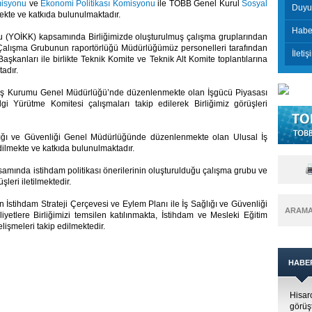
misyonu
ve
Ekonomi Politikası Komisyonu
ile TOBB Genel Kurul
Sosyal
Duyu
ekte ve katkıda bulunulmaktadır.
Habe
lu (YOİKK) kapsamında Birliğimizde oluşturulmuş çalışma gruplarından
 Çalışma Grubunun raportörlüğü Müdürlüğümüz personelleri tarafından
İletiş
kanları ile birlikte Teknik Komite ve Teknik Alt Komite toplantılarına
tadır.
 İş Kurumu Genel Müdürlüğü’nde düzenlenmekte olan İşgücü Piyasası
gi Yürütme Komitesi çalışmaları takip edilerek Birliğimiz görüşleri
lığı ve Güvenliği Genel Müdürlüğünde düzenlenmekte olan Ulusal İş
dilmekte ve katkıda bulunulmaktadır.
amında istihdam politikası önerilerinin oluşturulduğu çalışma grubu ve
leri iletilmektedir.
 İstihdam Strateji Çerçevesi ve Eylem Planı ile İş Sağlığı ve Güvenliği
ARAM
aliyetlere Birliğimizi temsilen katılınmakta, İstihdam ve Mesleki Eğitim
gelişmeleri takip edilmektedir.
HABE
Hisar
görüş