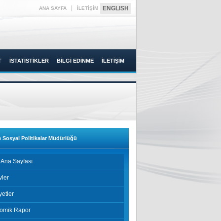
|
ENGLISH
ANA SAYFA
İLETİŞİM
T
İSTATİSTİKLER
BİLGİ EDİNME
İLETİŞİM
e Sosyal Politikalar Müdürlüğü
 Ana Sayfası
vler
yetler
omik Rapor