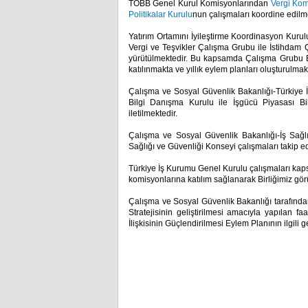
TOBB Genel Kurul Komisyonlarından
Vergi Ko
Politikalar Kurulu
nun çalışmaları koordine edilm
Yatırım Ortamını İyileştirme Koordinasyon Kuru
Vergi ve Teşvikler Çalışma Grubu ile İstihdam
yürütülmektedir. Bu kapsamda Çalışma Grubu Baş
katılınmakta ve yıllık eylem planları oluşturulmak
Çalışma ve Sosyal Güvenlik Bakanlığı-Türkiye
Bilgi Danışma Kurulu ile İşgücü Piyasası Bil
iletilmektedir.
Çalışma ve Sosyal Güvenlik Bakanlığı-İş Sağ
Sağlığı ve Güvenliği Konseyi çalışmaları takip e
Türkiye İş Kurumu Genel Kurulu çalışmaları kaps
komisyonlarına katılım sağlanarak Birliğimiz görüş
Çalışma ve Sosyal Güvenlik Bakanlığı tarafından
Stratejisinin geliştirilmesi amacıyla yapılan fa
İlişkisinin Güçlendirilmesi Eylem Planının ilgili 