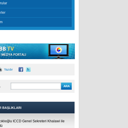
rular
rler
im
Yazdır
A
R BAŞLIKLARI
cıklıoğlu ICCD Genel Sekreteri Khalawi ile
tü