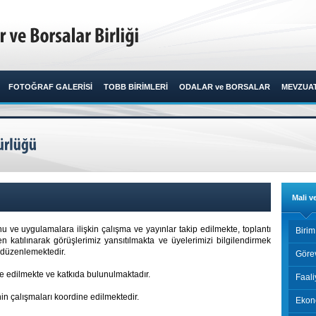
FOTOĞRAF GALERİSİ
TOBB BİRİMLERİ
ODALAR ve BORSALAR
MEVZUA
Mali v
 ve uygulamalara ilişkin çalışma ve yayınlar takip edilmekte, toplantı
Birim
len katılınarak görüşlerimiz yansıtılmakta ve üyelerimizi bilgilendirmek
.) düzenlemektedir.
Göre
 edilmekte ve katkıda bulunulmaktadır.
Faali
in çalışmaları koordine edilmektedir.
Ekon