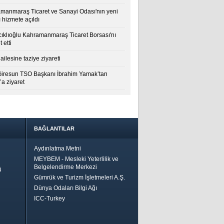
manmaraş Ticaret ve Sanayi Odası'nın yeni
 hizmete açıldı
cıklıoğlu Kahramanmaraş Ticaret Borsası'nı
t etti
ailesine taziye ziyareti
Giresun TSO Başkanı İbrahim Yamak’tan
a ziyaret
BAĞLANTILAR
Aydınlatma Metni
MEYBEM - Mesleki Yeterlilik ve
Belgelendirme Merkezi
ü
Gümrük ve Turizm İşletmeleri A.Ş.
Dünya Odaları Bilgi Ağı
ICC-Turkey